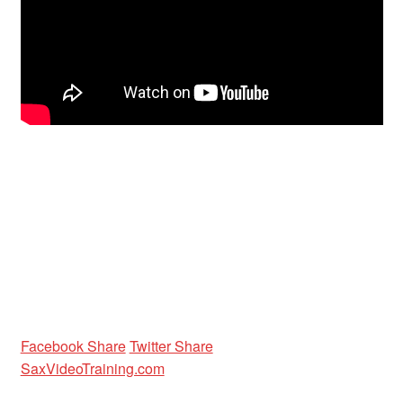
Unterrichtsbedingungen (AGBs)
WORKSHOP
ÜBER UNS
NEWS BLOG
KONTAKT
Facebook Share
Twitter Share
SaxVideoTraining.com