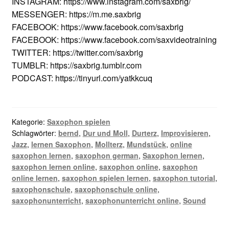
INSTAGRAM: https://www.instagram.com/saxbrig/
MESSENGER: https://m.me.saxbrig
FACEBOOK: https://www.facebook.com/saxbrig
FACEBOOK: https://www.facebook.com/saxvideotraining
TWITTER: https://twitter.com/saxbrig
TUMBLR: https://saxbrig.tumblr.com
PODCAST: https://tinyurl.com/yatkkcuq
Kategorie:
Saxophon spielen
Schlagwörter:
bernd
,
Dur und Moll
,
Durterz
,
Improvisieren
,
Jazz
,
lernen Saxophon
,
Mollterz
,
Mundstück
,
online
saxophon lernen
,
saxophon german
,
Saxophon lernen
,
saxophon lernen online
,
saxophon online
,
saxophon
online lernen
,
saxophon spielen lernen
,
saxophon tutorial
,
saxophonschule
,
saxophonschule online
,
saxophonunterricht
,
saxophonunterricht online
,
Sound