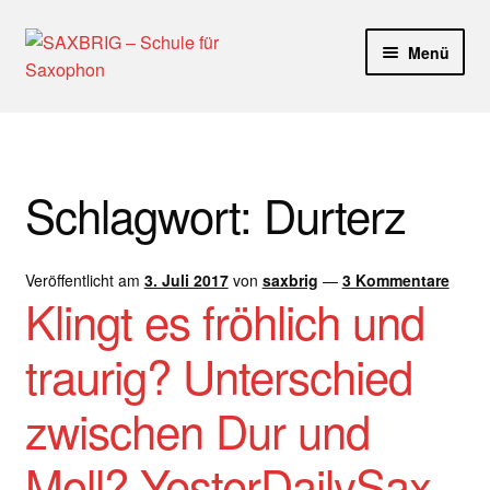
Zur
Zum
Menü
Navigation
Inhalt
springen
springen
Start
40plus
Schlagwort:
Durterz
Aktuelle Blog Artikel
Veröffentlicht am
3. Juli 2017
von
saxbrig
—
3 Kommentare
ANMELDUNG
Klingt es fröhlich und
Dankeschön – Impro Basic Downloads (Youtube)
traurig? Unterschied
Datenschutz
zwischen Dur und
Disclaimer
Moll? YesterDailySax