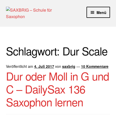
Zur
Zum
Menü
Navigation
Inhalt
springen
springen
Start
40plus
Schlagwort:
Dur Scale
Aktuelle Blog Artikel
Veröffentlicht am
4. Juli 2017
von
saxbrig
—
10 Kommentare
ANMELDUNG
Dur oder Moll in G und
Dankeschön – Impro Basic Downloads (Youtube)
C – DailySax 136
Datenschutz
Saxophon lernen
Disclaimer