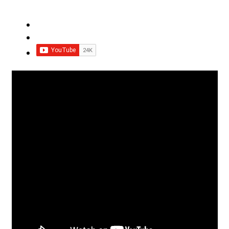
Impressum
Impro Basic – Download PDF + mp3
INFOS
Kooperation/Partner
PREISE
TEAM
Test Seite
UNTERRICHT