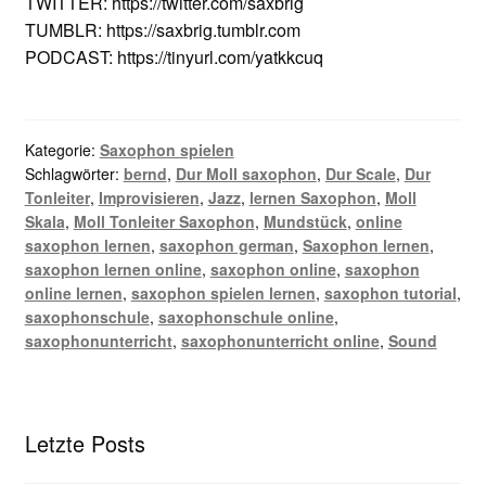
TWITTER: https://twitter.com/saxbrig
TUMBLR: https://saxbrig.tumblr.com
PODCAST: https://tinyurl.com/yatkkcuq
Kategorie:
Saxophon spielen
Schlagwörter:
bernd
,
Dur Moll saxophon
,
Dur Scale
,
Dur
Tonleiter
,
Improvisieren
,
Jazz
,
lernen Saxophon
,
Moll
Skala
,
Moll Tonleiter Saxophon
,
Mundstück
,
online
saxophon lernen
,
saxophon german
,
Saxophon lernen
,
saxophon lernen online
,
saxophon online
,
saxophon
online lernen
,
saxophon spielen lernen
,
saxophon tutorial
,
saxophonschule
,
saxophonschule online
,
saxophonunterricht
,
saxophonunterricht online
,
Sound
Letzte Posts