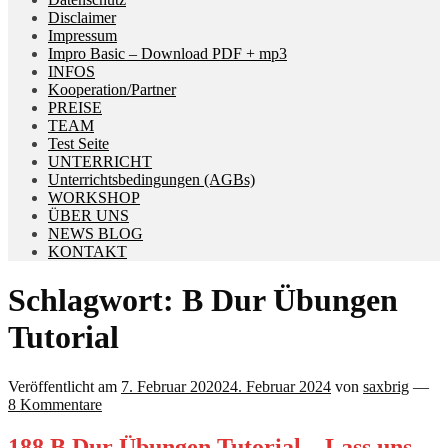
Disclaimer
Impressum
Impro Basic – Download PDF + mp3
INFOS
Kooperation/Partner
PREISE
TEAM
Test Seite
UNTERRICHT
Unterrichtsbedingungen (AGBs)
WORKSHOP
ÜBER UNS
NEWS BLOG
KONTAKT
Schlagwort:
B Dur Übungen
Tutorial
Veröffentlicht am
7. Februar 2020
24. Februar 2024
von
saxbrig
—
8 Kommentare
188 B Dur Übungen Tutorial – Lass uns