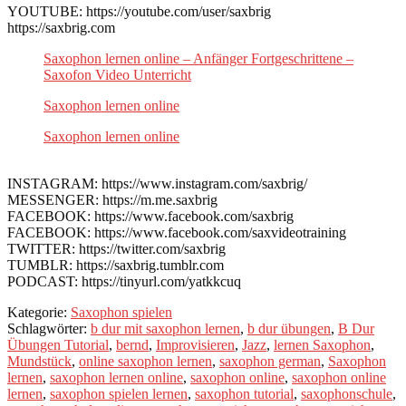
YOUTUBE: https://youtube.com/user/saxbrig
https://saxbrig.com
Saxophon lernen online – Anfänger Fortgeschrittene –
Saxofon Video Unterricht
Saxophon lernen online
Saxophon lernen online
INSTAGRAM: https://www.instagram.com/saxbrig/
MESSENGER: https://m.me.saxbrig
FACEBOOK: https://www.facebook.com/saxbrig
FACEBOOK: https://www.facebook.com/saxvideotraining
TWITTER: https://twitter.com/saxbrig
TUMBLR: https://saxbrig.tumblr.com
PODCAST: https://tinyurl.com/yatkkcuq
Kategorie:
Saxophon spielen
Schlagwörter:
b dur mit saxophon lernen
,
b dur übungen
,
B Dur
Übungen Tutorial
,
bernd
,
Improvisieren
,
Jazz
,
lernen Saxophon
,
Mundstück
,
online saxophon lernen
,
saxophon german
,
Saxophon
lernen
,
saxophon lernen online
,
saxophon online
,
saxophon online
lernen
,
saxophon spielen lernen
,
saxophon tutorial
,
saxophonschule
,