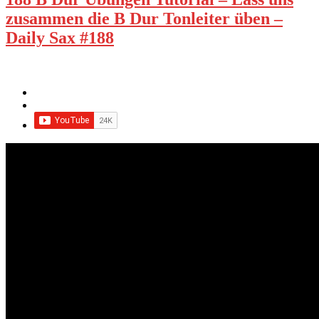
zusammen die B Dur Tonleiter üben –
Daily Sax #188