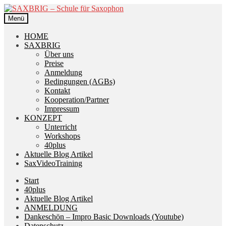
Zur
Zum
Navigation
Inhalt
Menü
springen
springen
HOME
SAXBRIG
Über uns
Preise
Anmeldung
Bedingungen (AGBs)
Kontakt
Kooperation/Partner
Impressum
KONZEPT
Unterricht
Workshops
40plus
Aktuelle Blog Artikel
SaxVideoTraining
Start
40plus
Aktuelle Blog Artikel
ANMELDUNG
Dankeschön – Impro Basic Downloads (Youtube)
Datenschutz