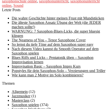
saxophonschule online
,
saxophonunterricht
,
saxophonunterricht
online
,
Sound
Letzte Posts
Die wahre Geschichte hinter meinen Frust mit Mundstücken
Die älteste Saxophon Ansatz Übung der Welt (die JEDER
machen sollte!)
WARNUNG: 7 Saxophon-Blues-Licks, die super bluesig
klingen
The Nearness of You – Tenor Saxophone Cover
So lernst du tiefe Töne auf dem Saxophon super easy
Nach diesem Video kannst du Smooth Operator auf dem
Saxophon spielen
Blues Riffs und Licks – Pentatonik üben – Saxophon
Improvisation lernen
Improvisation Basic – Saxophon Impro Kurs
Popstyles für dein Saxophon-Solo – Verzierungen und Triller
Wie kann man 2 Motive im Solo kombinieren?
Themen
Allgemein
(12)
Jazzmusiker
(1)
Masterclass
(2)
Saxophon spielen
(374)