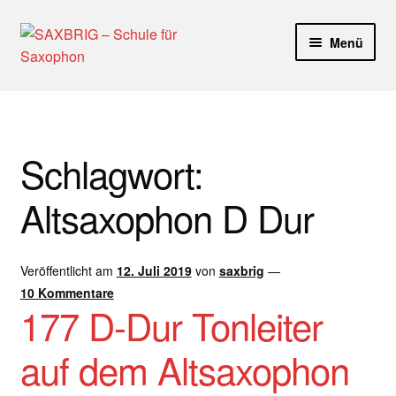
Zur
Zum
Menü
Navigation
Inhalt
springen
springen
Start
40plus
Schlagwort:
Aktuelle Blog Artikel
Altsaxophon D Dur
ANMELDUNG
Veröffentlicht am
12. Juli 2019
von
saxbrig
—
Dankeschön – Impro Basic Downloads (Youtube)
10 Kommentare
177 D-Dur Tonleiter
Datenschutz
auf dem Altsaxophon
Disclaimer