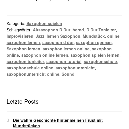
Kategorie:
Saxophon spielen
Schlagwörter:
Altsaxophon D Dur
,
bernd
,
D Dur Tonleiter
,
Improvisieren
,
Jazz
,
lernen Saxophon
,
Mundstück
,
online
saxophon lernen
,
saxophon d dur
,
saxophon german
,
Saxophon lernen
,
saxophon lernen online
,
saxophon
online
,
saxophon online lernen
,
saxophon spielen lernen
,
saxophon tonleiter
,
saxophon tutorial
,
saxophonschule
,
saxophonschule online
,
saxophonunterricht
,
saxophonunterricht online
,
Sound
Letzte Posts
Die wahre Geschichte hinter meinen Frust mit
Mundstücken