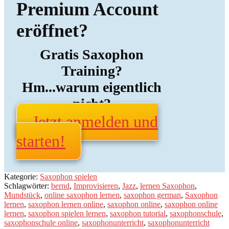
Premium Account
eröffnet?
Gratis Saxophon
Training?
Hm...warum eigentlich
nicht?
Jetzt anmelden und
starten!
Kategorie:
Saxophon spielen
Schlagwörter:
bernd
,
Improvisieren
,
Jazz
,
lernen Saxophon
,
Mundstück
,
online saxophon lernen
,
saxophon german
,
Saxophon
lernen
,
saxophon lernen online
,
saxophon online
,
saxophon online
lernen
,
saxophon spielen lernen
,
saxophon tutorial
,
saxophonschule
,
saxophonschule online
,
saxophonunterricht
,
saxophonunterricht