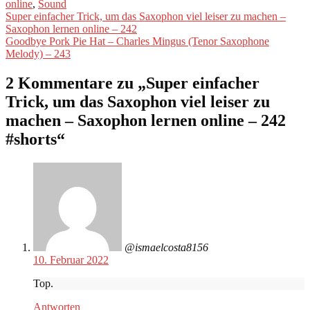
online
,
Sound
Beitragsnavigation
Vorheriger
Super einfacher Trick, um das Saxophon viel leiser zu machen –
Beitrag:
Saxophon lernen online – 242
Nächster
Goodbye Pork Pie Hat – Charles Mingus (Tenor Saxophone
Beitrag:
Melody) – 243
2 Kommentare zu „
Super einfacher
Trick, um das Saxophon viel leiser zu
machen – Saxophon lernen online – 242
#shorts
“
@ismaelcosta8156
10. Februar 2022
Top.
Antworten