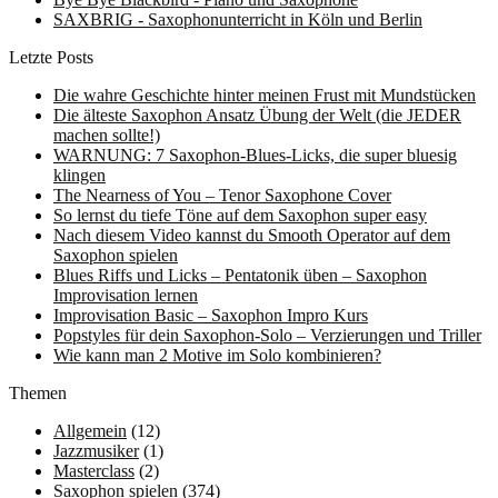
SAXBRIG - Saxophonunterricht in Köln und Berlin
Letzte Posts
Die wahre Geschichte hinter meinen Frust mit Mundstücken
Die älteste Saxophon Ansatz Übung der Welt (die JEDER
machen sollte!)
WARNUNG: 7 Saxophon-Blues-Licks, die super bluesig
klingen
The Nearness of You – Tenor Saxophone Cover
So lernst du tiefe Töne auf dem Saxophon super easy
Nach diesem Video kannst du Smooth Operator auf dem
Saxophon spielen
Blues Riffs und Licks – Pentatonik üben – Saxophon
Improvisation lernen
Improvisation Basic – Saxophon Impro Kurs
Popstyles für dein Saxophon-Solo – Verzierungen und Triller
Wie kann man 2 Motive im Solo kombinieren?
Themen
Allgemein
(12)
Jazzmusiker
(1)
Masterclass
(2)
Saxophon spielen
(374)