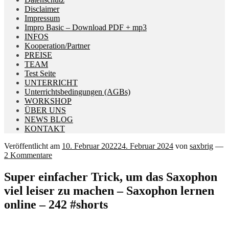
Disclaimer
Impressum
Impro Basic – Download PDF + mp3
INFOS
Kooperation/Partner
PREISE
TEAM
Test Seite
UNTERRICHT
Unterrichtsbedingungen (AGBs)
WORKSHOP
ÜBER UNS
NEWS BLOG
KONTAKT
Veröffentlicht am
10. Februar 2022
24. Februar 2024
von
saxbrig
—
2 Kommentare
Super einfacher Trick, um das Saxophon
viel leiser zu machen – Saxophon lernen
online – 242 #shorts