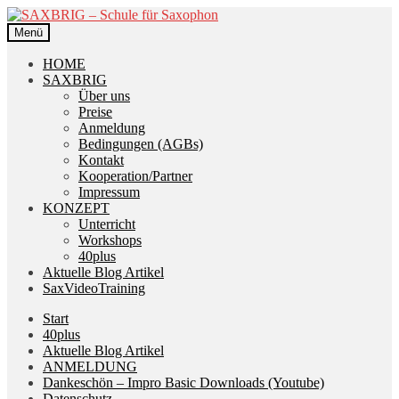
Zur
Zum
Navigation
Inhalt
Menü
springen
springen
HOME
SAXBRIG
Über uns
Preise
Anmeldung
Bedingungen (AGBs)
Kontakt
Kooperation/Partner
Impressum
KONZEPT
Unterricht
Workshops
40plus
Aktuelle Blog Artikel
SaxVideoTraining
Start
40plus
Aktuelle Blog Artikel
ANMELDUNG
Dankeschön – Impro Basic Downloads (Youtube)
Datenschutz