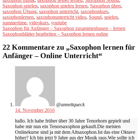
saxophon musik
,
saxophon selber lernen
,
Saxophon Sound
,
Saxophon spielen
,
saxophon spielen lernen
,
Saxophon üben
,
saxophon Übung
,
saxophon unterricht
,
saxophonkurs
,
saxophonlernen
,
saxophonunterricht video
,
Sound
,
spielen
,
summertime
,
videokurs
,
youtube
Beitragsnavigation
Vorheriger
Saxophon für Anfänger – Saxophon zusammenbauen – lernen
Beitrag:
Nächster
Saxophonblätter bearbeiten – Saxophon lernen online
Beitrag:
22 Kommentare zu „
Saxophon lernen für
Anfänger – Online Unterricht
“
@annettqueck
14. November 2016
hallo. Ich habe früher über 30 Jahre Tenorhorn gepielt und
habe mir nun ein Tenorsaxophon gekauft.Die meisten
Onlinekurse sind ja mit dem Altsaxophon.Ist das eine Oktave
höher? Ich bin jetzt 9 Jahre aus der Musik raus.Wie sollte ich