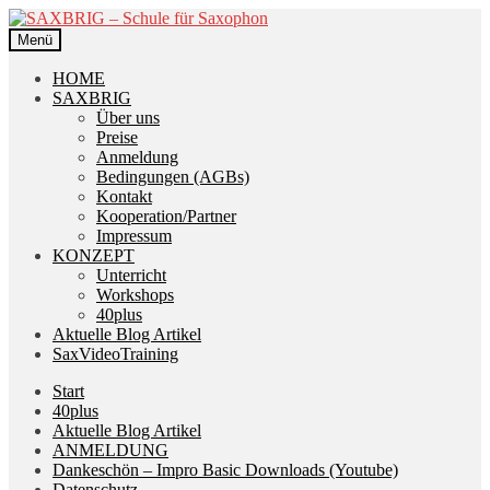
Zur
Zum
Navigation
Inhalt
Menü
springen
springen
HOME
SAXBRIG
Über uns
Preise
Anmeldung
Bedingungen (AGBs)
Kontakt
Kooperation/Partner
Impressum
KONZEPT
Unterricht
Workshops
40plus
Aktuelle Blog Artikel
SaxVideoTraining
Start
40plus
Aktuelle Blog Artikel
ANMELDUNG
Dankeschön – Impro Basic Downloads (Youtube)
Datenschutz