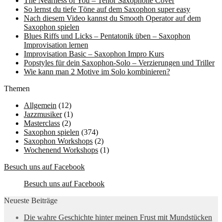
The Nearness of You – Tenor Saxophone Cover
So lernst du tiefe Töne auf dem Saxophon super easy
Nach diesem Video kannst du Smooth Operator auf dem
Saxophon spielen
Blues Riffs und Licks – Pentatonik üben – Saxophon
Improvisation lernen
Improvisation Basic – Saxophon Impro Kurs
Popstyles für dein Saxophon-Solo – Verzierungen und Triller
Wie kann man 2 Motive im Solo kombinieren?
Themen
Allgemein
(12)
Jazzmusiker
(1)
Masterclass
(2)
Saxophon spielen
(374)
Saxophon Workshops
(2)
Wochenend Workshops
(1)
Besuch uns auf Facebook
Besuch uns auf Facebook
Neueste Beiträge
Die wahre Geschichte hinter meinen Frust mit Mundstücken