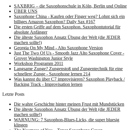
SAXBRIG – die Saxophonschule in Köln, Berlin und Online
ÜBER UNS
Saxophone China - Kaufen oder Finger weg? Lohnt sich ein
billiges Amazon Saxophon? Daily Sax #167
Die ersten Griffe auf dem Saxophon. Saxophontutorial für
absolute Anfänger
Die älteste Saxophon Ansatz Übung der Welt (die JEDER
machen sollte!)
Georgia On My Mind - Alto Saxophone Version
Just The Two Of Us - Smooth Jazz Alto Saxophone Cover -
Grover Washington Junior Style
Workshop Programm 2011
Langsame Zunge? Zungenstoß und Zungentechnik für eine
schnellere Zunge - Saxophone lernen 214
Was kannst du über C7 improvisieren? Saxophon Playback /
Backing Track - Improvisation lernen
Letzte Posts
Die wahre Geschichte hinter meinen Frust mit Mundstücken
Die älteste Saxophon Ansatz Übung der Welt (die JEDER
machen sollte!)
WARNUNG: 7 Saxophon-Blues-Licks, die super bluesig
klingen