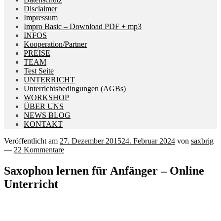
Disclaimer
Impressum
Impro Basic – Download PDF + mp3
INFOS
Kooperation/Partner
PREISE
TEAM
Test Seite
UNTERRICHT
Unterrichtsbedingungen (AGBs)
WORKSHOP
ÜBER UNS
NEWS BLOG
KONTAKT
Veröffentlicht am
27. Dezember 2015
24. Februar 2024
von
saxbrig
—
22 Kommentare
Saxophon lernen für Anfänger – Online
Unterricht