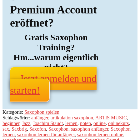
Premium Account
eröffnet?
Gratis Saxophon
Training?
Hm...warum eigentlich
nicht?
Jetzt anmelden und
starten!
Kategorie:
Saxophon spielen
Schlagwörter:
anfänger
,
artikulation saxophon
,
ARTIS MUSIC
,
beginner
,
Jazz
,
Joachim Staudt
,
lernen
,
noten
,
online
,
onlinekurs
,
sax
,
Saxbrig
,
Saxofon
,
Saxophon
,
saxophon anfänger
,
Saxophon
lernen
,
saxophon lernen für anfänger
,
saxophon lernen online
,