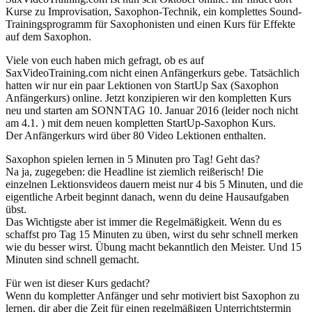
Kurse zu Improvisation, Saxophon-Technik, ein komplettes Sound-
Trainingsprogramm für Saxophonisten und einen Kurs für Effekte
auf dem Saxophon.
Viele von euch haben mich gefragt, ob es auf
SaxVideoTraining.com nicht einen Anfängerkurs gebe. Tatsächlich
hatten wir nur ein paar Lektionen von StartUp Sax (Saxophon
Anfängerkurs) online. Jetzt konzipieren wir den kompletten Kurs
neu und starten am SONNTAG 10. Januar 2016 (leider noch nicht
am 4.1. ) mit dem neuen kompletten StartUp-Saxophon Kurs.
Der Anfängerkurs wird über 80 Video Lektionen enthalten.
Saxophon spielen lernen in 5 Minuten pro Tag! Geht das?
Na ja, zugegeben: die Headline ist ziemlich reißerisch! Die
einzelnen Lektionsvideos dauern meist nur 4 bis 5 Minuten, und die
eigentliche Arbeit beginnt danach, wenn du deine Hausaufgaben
übst.
Das Wichtigste aber ist immer die Regelmäßigkeit. Wenn du es
schaffst pro Tag 15 Minuten zu üben, wirst du sehr schnell merken
wie du besser wirst. Übung macht bekanntlich den Meister. Und 15
Minuten sind schnell gemacht.
Für wen ist dieser Kurs gedacht?
Wenn du kompletter Anfänger und sehr motiviert bist Saxophon zu
lernen, dir aber die Zeit für einen regelmäßigen Unterrichtstermin