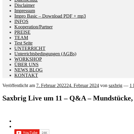
Disclaimer
Impressum
Impro Basic – Download PDF + mp3
INFOS
Kooperation/Partner
PREISE
TEAM
Test Seite
UNTERRICHT
Unterrichtsbedingungen (AGBs)
WORKSHOP
ÜBER UNS
NEWS BLOG
KONTAKT
Veröffentlicht am
7. Februar 2022
24. Februar 2024
von
saxbrig
—
1
Saxbrig Live um 11 – Q&A – Mundstücke, 