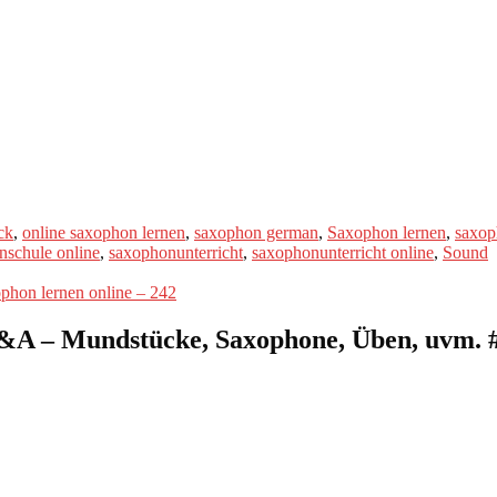
ck
,
online saxophon lernen
,
saxophon german
,
Saxophon lernen
,
saxop
nschule online
,
saxophonunterricht
,
saxophonunterricht online
,
Sound
ophon lernen online – 242
&A – Mundstücke, Saxophone, Üben, uvm. #