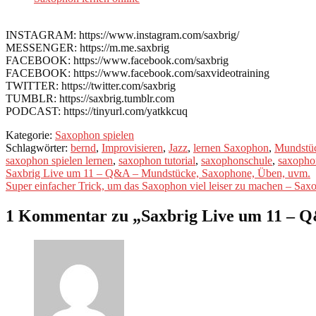
INSTAGRAM: https://www.instagram.com/saxbrig/
MESSENGER: https://m.me.saxbrig
FACEBOOK: https://www.facebook.com/saxbrig
FACEBOOK: https://www.facebook.com/saxvideotraining
TWITTER: https://twitter.com/saxbrig
TUMBLR: https://saxbrig.tumblr.com
PODCAST: https://tinyurl.com/yatkkcuq
Kategorie:
Saxophon spielen
Schlagwörter:
bernd
,
Improvisieren
,
Jazz
,
lernen Saxophon
,
Mundstü
saxophon spielen lernen
,
saxophon tutorial
,
saxophonschule
,
saxopho
Beitragsnavigation
Vorheriger
Saxbrig Live um 11 – Q&A – Mundstücke, Saxophone, Üben, uvm.
Beitrag:
Nächster
Super einfacher Trick, um das Saxophon viel leiser zu machen – Sax
Beitrag:
1 Kommentar zu „
Saxbrig Live um 11 – Q