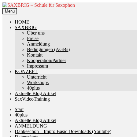
Zur
Zum
Navigation
Inhalt
Menü
springen
springen
HOME
SAXBRIG
Über uns
Preise
Anmeldung
Bedingungen (AGBs)
Kontakt
Kooperation/Partner
Impressum
KONZEPT
Unterricht
Workshops
40plus
Aktuelle Blog Artikel
SaxVideoTraining
Start
40plus
Aktuelle Blog Artikel
ANMELDUNG
Dankeschön – Impro Basic Downloads (Youtube)
Datenschutz