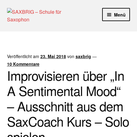
Zur
Zum
Menü
Navigation
Inhalt
springen
springen
Start
40plus
Veröffentlicht am
23. Mai 2018
von
saxbrig
—
Aktuelle Blog Artikel
10 Kommentare
Improvisieren über „In
ANMELDUNG
A Sentimental Mood“
Dankeschön – Impro Basic Downloads (Youtube)
– Ausschnitt aus dem
Datenschutz
SaxCoach Kurs – Solo
Disclaimer
spielen