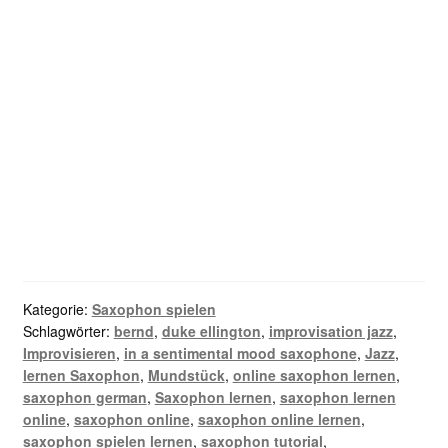
Gratis Saxophon Training?
Hm...warum eigentlich nicht?
Jetzt anmelden und
starten!
Kategorie:
Saxophon spielen
Schlagwörter:
bernd
,
duke ellington
,
improvisation jazz
,
Improvisieren
,
in a sentimental mood saxophone
,
Jazz
,
lernen Saxophon
,
Mundstück
,
online saxophon lernen
,
saxophon german
,
Saxophon lernen
,
saxophon lernen
online
,
saxophon online
,
saxophon online lernen
,
saxophon spielen lernen
,
saxophon tutorial
,