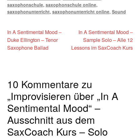
saxophonschule
,
saxophonschule online
,
saxophonunterricht
,
saxophonunterricht online
,
Sound
Beitragsnavigation
Vorheriger
Nächster
In A Sentimental Mood –
In A Sentimental Mood –
Beitrag:
Beitrag:
Duke Ellington – Tenor
Sample Solo – Alle 12
Saxophone Ballad
Lessons im SaxCoach Kurs
10 Kommentare zu
„
Improvisieren über „In A
Sentimental Mood“ –
Ausschnitt aus dem
SaxCoach Kurs – Solo