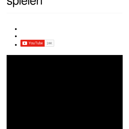
Impressum
Impro Basic – Download PDF + mp3
INFOS
Kooperation/Partner
PREISE
TEAM
Test Seite
UNTERRICHT