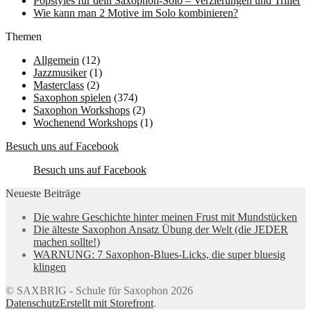
Popstyles für dein Saxophon-Solo – Verzierungen und Triller
Wie kann man 2 Motive im Solo kombinieren?
Themen
Allgemein
(12)
Jazzmusiker
(1)
Masterclass
(2)
Saxophon spielen
(374)
Saxophon Workshops
(2)
Wochenend Workshops
(1)
Besuch uns auf Facebook
Besuch uns auf Facebook
Neueste Beiträge
Die wahre Geschichte hinter meinen Frust mit Mundstücken
Die älteste Saxophon Ansatz Übung der Welt (die JEDER
machen sollte!)
WARNUNG: 7 Saxophon-Blues-Licks, die super bluesig
klingen
© SAXBRIG - Schule für Saxophon 2026
Datenschutz
Erstellt mit Storefront
.