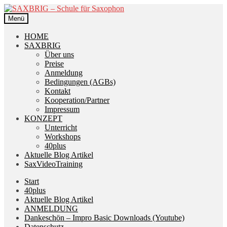
Zur
Zum
Navigation
Inhalt
Menü
springen
springen
HOME
SAXBRIG
Über uns
Preise
Anmeldung
Bedingungen (AGBs)
Kontakt
Kooperation/Partner
Impressum
KONZEPT
Unterricht
Workshops
40plus
Aktuelle Blog Artikel
SaxVideoTraining
Start
40plus
Aktuelle Blog Artikel
ANMELDUNG
Dankeschön – Impro Basic Downloads (Youtube)
Datenschutz