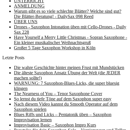
UNTERRICHT
ANMELDUNG
Warum gibt es so viele schlechte Blätter? Welche sind gut?
Die Blätter-Beratung! - DailySax 098 Reed
ÜBER UNS
Drones - Saxophon Intonation üben mit Cello-Drones - Daily
Sax 228
Have Yourself a Merry Little Christmas - Sopran Saxophone -
Ein kleiner musikalischer Weihnachtsgruß
Großer 5 Tage Saxophon Workshop in Köln
Letzte Posts
Die wahre Geschichte hinter meinen Frust mit Mundstücken
Die älteste Saxophon Ansatz Übung der Welt (die JEDER
machen sollte!)
WARNUNG: 7 Saxophon-Blues-Licks, die super bluesig
klingen
The Nearness of You – Tenor Saxophone Cover
So lernst du tiefe Töne auf dem Saxophon super easy
Nach diesem Video kannst du Smooth Operator auf dem
Saxophon spielen
Blues Riffs und Licks – Pentatonik üben – Saxophon
Improvisation lernen
Improvisation Basic – Saxophon Impro Kurs