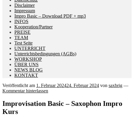
Disclaimer
Impressum
Impro Basic – Download PDF + mp3
INFOS
Kooperation/Partner
PREISE
TEAM
Test Seite
UNTERRICHT
Unterrichtsbedingungen (AGBs)
WORKSHOP
ÜBER UNS
NEWS BLOG
KONTAKT
Veröffentlicht am
1. Februar 2024
24. Februar 2024
von
saxbrig
—
Kommentar hinterlassen
Improvisation Basic – Saxophon Impro
Kurs