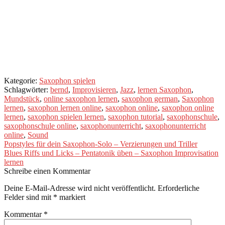
Jetzt anmelden und
starten!
Kategorie:
Saxophon spielen
Schlagwörter:
bernd
,
Improvisieren
,
Jazz
,
lernen Saxophon
,
Mundstück
,
online saxophon lernen
,
saxophon german
,
Saxophon
lernen
,
saxophon lernen online
,
saxophon online
,
saxophon online
lernen
,
saxophon spielen lernen
,
saxophon tutorial
,
saxophonschule
,
saxophonschule online
,
saxophonunterricht
,
saxophonunterricht
online
,
Sound
Beitragsnavigation
Vorheriger
Popstyles für dein Saxophon-Solo – Verzierungen und Triller
Beitrag:
Nächster
Blues Riffs und Licks – Pentatonik üben – Saxophon Improvisation
Beitrag:
lernen
Schreibe einen Kommentar
Deine E-Mail-Adresse wird nicht veröffentlicht.
Erforderliche
Felder sind mit
*
markiert
Kommentar
*