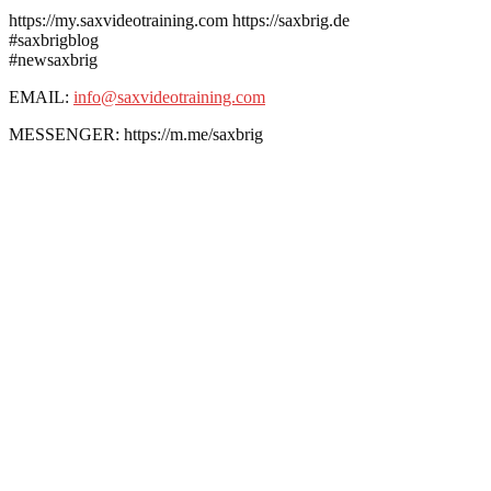
https://my.saxvideotraining.com https://saxbrig.de
#saxbrigblog
#newsaxbrig
EMAIL:
info@saxvideotraining.com
MESSENGER: https://m.me/saxbrig
Hast Du schon Deinen
kostenlosen
Premium
Account eröffnet?
Gratis Saxophon Training?
Hm...warum eigentlich nicht?