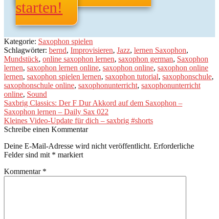
starten!
Kategorie:
Saxophon spielen
Schlagwörter:
bernd
,
Improvisieren
,
Jazz
,
lernen Saxophon
,
Mundstück
,
online saxophon lernen
,
saxophon german
,
Saxophon
lernen
,
saxophon lernen online
,
saxophon online
,
saxophon online
lernen
,
saxophon spielen lernen
,
saxophon tutorial
,
saxophonschule
,
saxophonschule online
,
saxophonunterricht
,
saxophonunterricht
online
,
Sound
Beitragsnavigation
Vorheriger
Saxbrig Classics: Der F Dur Akkord auf dem Saxophon –
Beitrag:
Saxophon lernen – Daily Sax 022
Nächster
Kleines Video-Update für dich – saxbrig #shorts
Beitrag:
Schreibe einen Kommentar
Deine E-Mail-Adresse wird nicht veröffentlicht.
Erforderliche
Felder sind mit
*
markiert
Kommentar
*