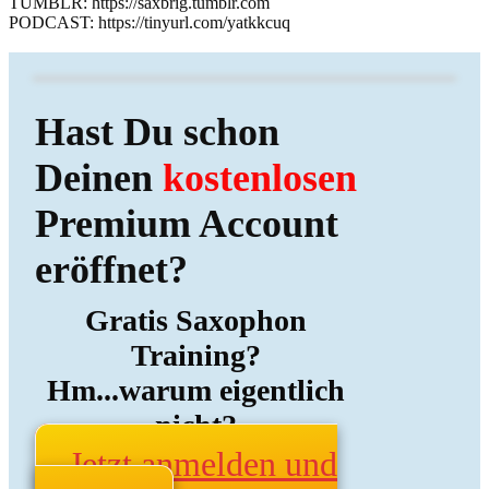
TUMBLR: https://saxbrig.tumblr.com
PODCAST: https://tinyurl.com/yatkkcuq
Hast Du schon
Deinen
kostenlosen
Premium Account
eröffnet?
Gratis Saxophon
Training?
Hm...warum eigentlich
nicht?
Jetzt anmelden und