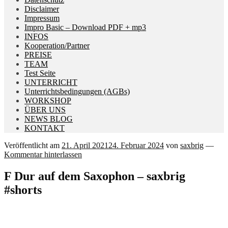
Disclaimer
Impressum
Impro Basic – Download PDF + mp3
INFOS
Kooperation/Partner
PREISE
TEAM
Test Seite
UNTERRICHT
Unterrichtsbedingungen (AGBs)
WORKSHOP
ÜBER UNS
NEWS BLOG
KONTAKT
Veröffentlicht am
21. April 2021
24. Februar 2024
von
saxbrig
—
Kommentar hinterlassen
F Dur auf dem Saxophon – saxbrig
#shorts