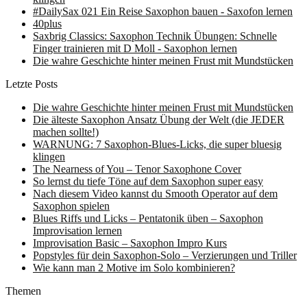
#DailySax 021 Ein Reise Saxophon bauen - Saxofon lernen
40plus
Saxbrig Classics: Saxophon Technik Übungen: Schnelle
Finger trainieren mit D Moll - Saxophon lernen
Die wahre Geschichte hinter meinen Frust mit Mundstücken
Letzte Posts
Die wahre Geschichte hinter meinen Frust mit Mundstücken
Die älteste Saxophon Ansatz Übung der Welt (die JEDER
machen sollte!)
WARNUNG: 7 Saxophon-Blues-Licks, die super bluesig
klingen
The Nearness of You – Tenor Saxophone Cover
So lernst du tiefe Töne auf dem Saxophon super easy
Nach diesem Video kannst du Smooth Operator auf dem
Saxophon spielen
Blues Riffs und Licks – Pentatonik üben – Saxophon
Improvisation lernen
Improvisation Basic – Saxophon Impro Kurs
Popstyles für dein Saxophon-Solo – Verzierungen und Triller
Wie kann man 2 Motive im Solo kombinieren?
Themen