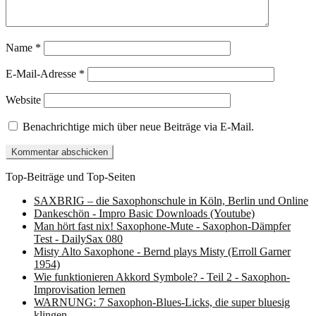
Name
*
E-Mail-Adresse
*
Website
Benachrichtige mich über neue Beiträge via E-Mail.
Top-Beiträge und Top-Seiten
SAXBRIG – die Saxophonschule in Köln, Berlin und Online
Dankeschön - Impro Basic Downloads (Youtube)
Man hört fast nix! Saxophone-Mute - Saxophon-Dämpfer
Test - DailySax 080
Misty Alto Saxophone - Bernd plays Misty (Erroll Garner
1954)
Wie funktionieren Akkord Symbole? - Teil 2 - Saxophon-
Improvisation lernen
WARNUNG: 7 Saxophon-Blues-Licks, die super bluesig
klingen