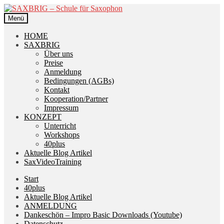
Zur
Zum
Navigation
Inhalt
Menü
springen
springen
HOME
SAXBRIG
Über uns
Preise
Anmeldung
Bedingungen (AGBs)
Kontakt
Kooperation/Partner
Impressum
KONZEPT
Unterricht
Workshops
40plus
Aktuelle Blog Artikel
SaxVideoTraining
Start
40plus
Aktuelle Blog Artikel
ANMELDUNG
Dankeschön – Impro Basic Downloads (Youtube)
Datenschutz