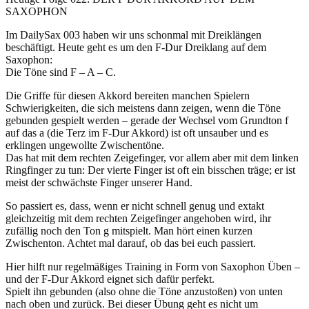
SAXOPHON
Im DailySax 003 haben wir uns schonmal mit Dreiklängen
beschäftigt. Heute geht es um den F-Dur Dreiklang auf dem
Saxophon:
Die Töne sind F – A – C.
Die Griffe für diesen Akkord bereiten manchen Spielern
Schwierigkeiten, die sich meistens dann zeigen, wenn die Töne
gebunden gespielt werden – gerade der Wechsel vom Grundton f
auf das a (die Terz im F-Dur Akkord) ist oft unsauber und es
erklingen ungewollte Zwischentöne.
Das hat mit dem rechten Zeigefinger, vor allem aber mit dem linken
Ringfinger zu tun: Der vierte Finger ist oft ein bisschen träge; er ist
meist der schwächste Finger unserer Hand.
So passiert es, dass, wenn er nicht schnell genug und extakt
gleichzeitig mit dem rechten Zeigefinger angehoben wird, ihr
zufällig noch den Ton g mitspielt. Man hört einen kurzen
Zwischenton. Achtet mal darauf, ob das bei euch passiert.
Hier hilft nur regelmäßiges Training in Form von Saxophon Üben –
und der F-Dur Akkord eignet sich dafür perfekt.
Spielt ihn gebunden (also ohne die Töne anzustoßen) von unten
nach oben und zurück. Bei dieser Übung geht es nicht um