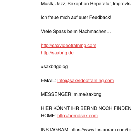
Musik, Jazz, Saxophon Reparatur, Improvisa
Ich freue mich auf euer Feedback!
Viele Spass beim Nachmachen…
http://saxvideotraining.com
http://saxbrig.de
#saxbrigblog
EMAIL:
info@saxvideotraining.com
MESSENGER: m.me/saxbrig
HIER KÖNNT IHR BERND NOCH FINDE
HOME:
http://berndsax.com
INSTAGRAM: https://www.instagram.com/b