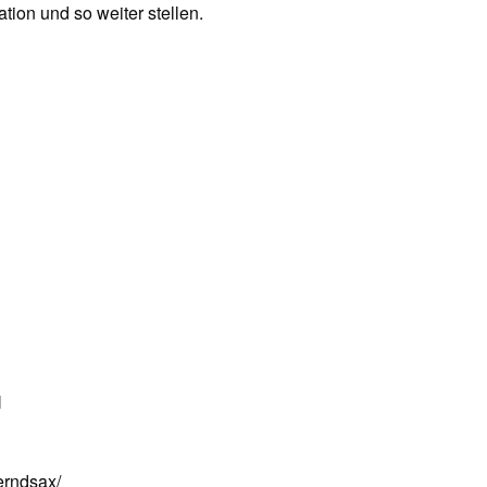
tion und so weiter stellen.
N
erndsax/