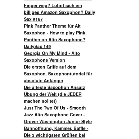
Finger weg? Lohnt sich ein
billiges Amazon Saxophon? Daily
Sax #167
Pink Panther Theme für Alt
Saxophon - How to play Pink
Panther on Alto Saxophone?
DailySax 149
Georgia On My Mind - Alto
Saxophone Version
Die ersten Griffe auf dem
Saxophon. Saxophontutorial für
absolute Anfänger
Die älteste Saxophon Ansatz
Übung der Welt (die JEDER
machen sollte!)
Just The Two Of Us - Smooth
Jazz Alto Saxophone Cover -
Grover Washington Junior Style
Bahnöffnung, Kammer, Baffle -
Die 3 wichtigsten Größen bei