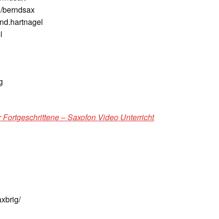
/berndsax
nd.hartnagel
l
g
 Fortgeschrittene – Saxofon Video Unterricht
xbrig/