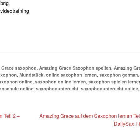
brig
ideotraining
 Grace saxophon
,
Amazing Grace Saxophon speilen
,
Amazing Gr
axophon
,
Mundstück
,
online saxophon lernen
,
saxophon german
,
axophon online
,
saxophon online lernen
,
saxophon spielen lerne
nschule online
,
saxophonunterricht
,
saxophonunterricht online
,
Nächster
 Teil 2 –
Amazing Grace auf dem Saxophon lernen Teil
Beitrag:
DailySax 1