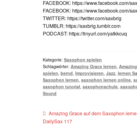
FACEBOOK: https://www.facebook.com/sax
FACEBOOK: https://www.facebook.com/saxv
TWITTER: https://twitter.com/saxbrig
TUMBLR: https://saxbrig.tumblr.com
PODCAST: https://tinyurl.com/yatkkcuq
Kategorie:
Saxophon spielen
Schlagwörter:
Amazing Grace lernen
,
Amazing
spielen
,
bernd
,
Improvisieren
,
Jazz
,
lernen S
Saxophon lernen
,
saxophon lernen online
,
s
saxophon tutorial
,
saxophonschule
,
saxopho
Sound
Beitragsnavigation
Vorheriger
Amazing Grace auf dem Saxophon lernen
Beitrag:
DailySax 117