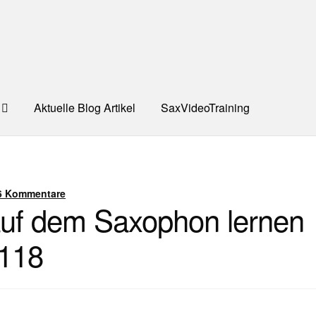
Aktuelle Blog Artikel
SaxVideoTraining
UNG
Dankeschön – Impro Basic Downloads (Youtube)
Datensc
S
Kooperation/Partner
PREISE
TEAM
Test Seite
UNTERRICH
6 Kommentare
uf dem Saxophon lernen
ONTAKT
 118