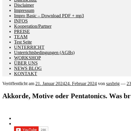
Disclaimer
Impressum
Impro Basic – Download PDF + mp3
INFOS
Kooperation/Partner
PREISE
TEAM
Test Seite
UNTERRICHT
Unterrichtsbedingungen (AGBs)
WORKSHOP
ÜBER UNS
NEWS BLOG
KONTAKT
Veröffentlicht am
21. Januar 2024
24. Februar 2024
von
saxbrig
—
2
Akkorde, Motive oder Pentatonics. Was br