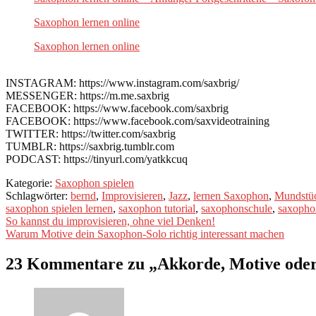
Saxophon lernen online
Saxophon lernen online
INSTAGRAM: https://www.instagram.com/saxbrig/
MESSENGER: https://m.me.saxbrig
FACEBOOK: https://www.facebook.com/saxbrig
FACEBOOK: https://www.facebook.com/saxvideotraining
TWITTER: https://twitter.com/saxbrig
TUMBLR: https://saxbrig.tumblr.com
PODCAST: https://tinyurl.com/yatkkcuq
Kategorie:
Saxophon spielen
Schlagwörter:
bernd
,
Improvisieren
,
Jazz
,
lernen Saxophon
,
Mundstü
saxophon spielen lernen
,
saxophon tutorial
,
saxophonschule
,
saxopho
Beitragsnavigation
Vorheriger
So kannst du improvisieren, ohne viel Denken!
Beitrag:
Nächster
Warum Motive dein Saxophon-Solo richtig interessant machen
Beitrag:
23 Kommentare zu „
Akkorde, Motive oder