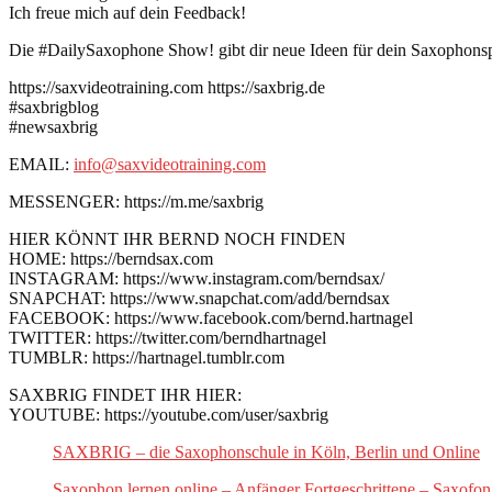
Ich freue mich auf dein Feedback!
Die #DailySaxophone Show! gibt dir neue Ideen für dein Saxophons
https://saxvideotraining.com https://saxbrig.de
#saxbrigblog
#newsaxbrig
EMAIL:
info@saxvideotraining.com
MESSENGER: https://m.me/saxbrig
HIER KÖNNT IHR BERND NOCH FINDEN
HOME: https://berndsax.com
INSTAGRAM: https://www.instagram.com/berndsax/
SNAPCHAT: https://www.snapchat.com/add/berndsax
FACEBOOK: https://www.facebook.com/bernd.hartnagel
TWITTER: https://twitter.com/berndhartnagel
TUMBLR: https://hartnagel.tumblr.com
SAXBRIG FINDET IHR HIER:
YOUTUBE: https://youtube.com/user/saxbrig
SAXBRIG – die Saxophonschule in Köln, Berlin und Online
Saxophon lernen online – Anfänger Fortgeschrittene – Saxofon