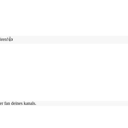
ören!👍
er fan deines kanals.