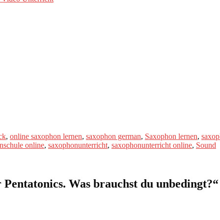
ck
,
online saxophon lernen
,
saxophon german
,
Saxophon lernen
,
saxop
nschule online
,
saxophonunterricht
,
saxophonunterricht online
,
Sound
 Pentatonics. Was brauchst du unbedingt?
“