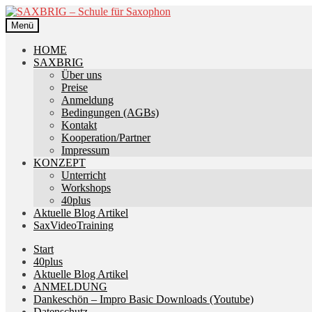
Zur
Zum
Navigation
Inhalt
Menü
springen
springen
HOME
SAXBRIG
Über uns
Preise
Anmeldung
Bedingungen (AGBs)
Kontakt
Kooperation/Partner
Impressum
KONZEPT
Unterricht
Workshops
40plus
Aktuelle Blog Artikel
SaxVideoTraining
Start
40plus
Aktuelle Blog Artikel
ANMELDUNG
Dankeschön – Impro Basic Downloads (Youtube)
Datenschutz