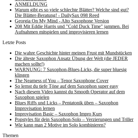
ANMELDUNG
Warum gibt es so viele schlechte Blätter? Welche sind gut?
Die Blätter-Beratung! - DailySax 098 Reed
Georgia On My Mind - Alto Saxophone Version
208 Mit Eddie Harris und "Cold Duck Time" jammen. Bei
Aufnahmen mitspielen und improvisieren lernen
Letzte Posts
Die wahre Geschichte hinter meinen Frust mit Mundstücken
Die älteste Saxophon Ansatz Übung der Welt (die JEDER
machen sollte!)
WARNUNG: 7 Saxophon-Blues-Licks, die super bluesig
klingen
The Nearness of You – Tenor Saxophone Cover
So lernst du tiefe Töne auf dem Saxophon super easy
Nach diesem Video kannst du Smooth Operator auf dem
Saxophon spielen
Blues Riffs und Licks – Pentatonik üben – Saxophon
Improvisation lernen
Improvisation Basic – Saxophon Impro Kurs
Popstyles für dein Saxophon-Solo – Verzierungen und Triller
Wie kann man 2 Motive im Solo kombinieren?
Themen