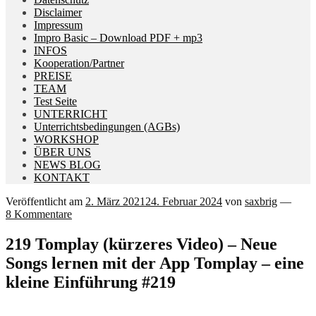
Disclaimer
Impressum
Impro Basic – Download PDF + mp3
INFOS
Kooperation/Partner
PREISE
TEAM
Test Seite
UNTERRICHT
Unterrichtsbedingungen (AGBs)
WORKSHOP
ÜBER UNS
NEWS BLOG
KONTAKT
Veröffentlicht am
2. März 2021
24. Februar 2024
von
saxbrig
—
8 Kommentare
219 Tomplay (kürzeres Video) – Neue
Songs lernen mit der App Tomplay – eine
kleine Einführung #219