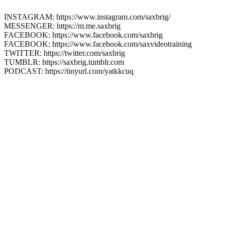
INSTAGRAM: https://www.instagram.com/saxbrig/
MESSENGER: https://m.me.saxbrig
FACEBOOK: https://www.facebook.com/saxbrig
FACEBOOK: https://www.facebook.com/saxvideotraining
TWITTER: https://twitter.com/saxbrig
TUMBLR: https://saxbrig.tumblr.com
PODCAST: https://tinyurl.com/yatkkcuq
Hast Du schon Deinen
kostenlosen
Premium
Account eröffnet?
Gratis Saxophon Training?
Hm...warum eigentlich nicht?