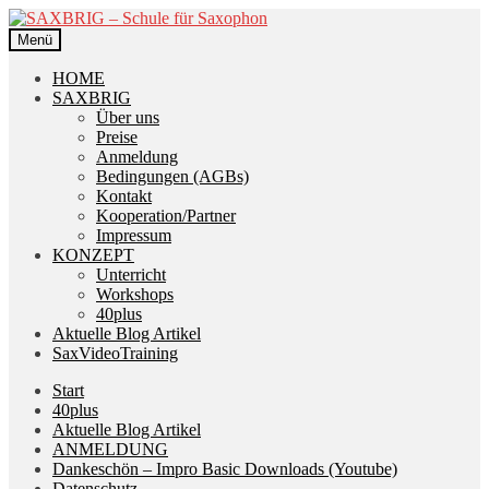
Zur
Zum
Navigation
Inhalt
Menü
springen
springen
HOME
SAXBRIG
Über uns
Preise
Anmeldung
Bedingungen (AGBs)
Kontakt
Kooperation/Partner
Impressum
KONZEPT
Unterricht
Workshops
40plus
Aktuelle Blog Artikel
SaxVideoTraining
Start
40plus
Aktuelle Blog Artikel
ANMELDUNG
Dankeschön – Impro Basic Downloads (Youtube)
Datenschutz