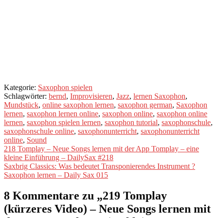
Jetzt anmelden und
starten!
Kategorie:
Saxophon spielen
Schlagwörter:
bernd
,
Improvisieren
,
Jazz
,
lernen Saxophon
,
Mundstück
,
online saxophon lernen
,
saxophon german
,
Saxophon
lernen
,
saxophon lernen online
,
saxophon online
,
saxophon online
lernen
,
saxophon spielen lernen
,
saxophon tutorial
,
saxophonschule
,
saxophonschule online
,
saxophonunterricht
,
saxophonunterricht
online
,
Sound
Beitragsnavigation
Vorheriger
218 Tomplay – Neue Songs lernen mit der App Tomplay – eine
Beitrag:
kleine Einführung – DailySax #218
Nächster
Saxbrig Classics: Was bedeutet Transponierendes Instrument ?
Beitrag:
Saxophon lernen – Daily Sax 015
8 Kommentare zu „
219 Tomplay
(kürzeres Video) – Neue Songs lernen mit