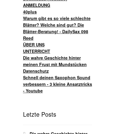
ANMELDUNG
40plus
Warum gibt es so viele schlechte
Blätter? Welche sind gut? Die
Blätter-Beratung! - DailySax 098
Reed
ÜBER UNS
UNTERRICHT
Die wahre Geschichte hinter
meinen Frust mit Mundstücken
Datenschutz
Schnell deinen Saxophon Sound
verbessern - 3 kleine Ansatztricks
- Youtube
Letzte Posts
Die wahre Geschichte hinter