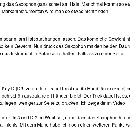
 hing das Saxophon ganz schief am Hals. Manchmal kommt so e
en Markeninstrumenten wird man so etwas nicht finden.
ntspannt am Halsgurt hängen lassen. Das komplette Gewicht h
lso kein Gewicht. Nun drück das Saxophon mit den beiden Dau
as Instrument in Balance zu halten. Falls es zu einer Seite
n.
Key D (D3) zu greifen. Dabei legst du die Handfläche (Palm) s
och schön ausbalanciert hängen bleibt. Der Trick dabei ist es, 
 legen, weniger zur Seite zu drücken. Ich zeige dir im Video
ielen: Cis 3 und D 3 im Wechsel, ohne dass das Saxophon hin u
 gar nichts. Mit dem Mund habe ich noch einen weiteren Punkt, w