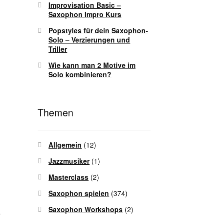
Improvisation Basic –
Saxophon Impro Kurs
Popstyles für dein Saxophon-
Solo – Verzierungen und
Triller
Wie kann man 2 Motive im
Solo kombinieren?
Themen
Allgemein
(12)
Jazzmusiker
(1)
Masterclass
(2)
Saxophon spielen
(374)
s
Saxophon Workshops
(2)
e