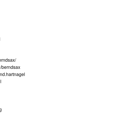
N
erndsax/
/berndsax
nd.hartnagel
l
g