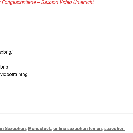
 Fortgeschrittene – Saxofon Video Unterricht
xbrig/
brig
ideotraining
nen Saxophon
,
Mundstück
,
online saxophon lernen
,
saxophon