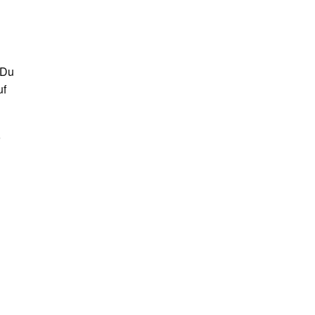
 Du
uf
r