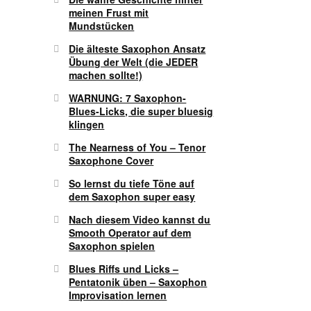
meinen Frust mit
Mundstücken
Die älteste Saxophon Ansatz
Übung der Welt (die JEDER
machen sollte!)
WARNUNG: 7 Saxophon-
Blues-Licks, die super bluesig
klingen
The Nearness of You – Tenor
Saxophone Cover
So lernst du tiefe Töne auf
dem Saxophon super easy
Nach diesem Video kannst du
Smooth Operator auf dem
Saxophon spielen
Blues Riffs und Licks –
Pentatonik üben – Saxophon
Improvisation lernen