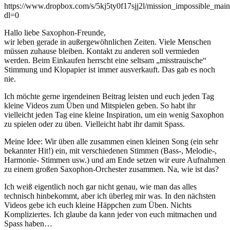
https://www.dropbox.com/s/5kj5ty0f17sjj2l/mission_impossible_main
dl=0
Hallo liebe Saxophon-Freunde,
wir leben gerade in außergewöhnlichen Zeiten. Viele Menschen
müssen zuhause bleiben. Kontakt zu anderen soll vermieden
werden. Beim Einkaufen herrscht eine seltsam „misstrauische“
Stimmung und Klopapier ist immer ausverkauft. Das gab es noch
nie.
Ich möchte gerne irgendeinen Beitrag leisten und euch jeden Tag
kleine Videos zum Üben und Mitspielen geben. So habt ihr
vielleicht jeden Tag eine kleine Inspiration, um ein wenig Saxophon
zu spielen oder zu üben. Vielleicht habt ihr damit Spass.
Meine Idee: Wir üben alle zusammen einen kleinen Song (ein sehr
bekannter Hit!) ein, mit verschiedenen Stimmen (Bass-, Melodie-,
Harmonie- Stimmen usw.) und am Ende setzen wir eure Aufnahmen
zu einem großen Saxophon-Orchester zusammen. Na, wie ist das?
Ich weiß eigentlich noch gar nicht genau, wie man das alles
technisch hinbekommt, aber ich überleg mir was. In den nächsten
Videos gebe ich euch kleine Häppchen zum Üben. Nichts
Kompliziertes. Ich glaube da kann jeder von euch mitmachen und
Spass haben…