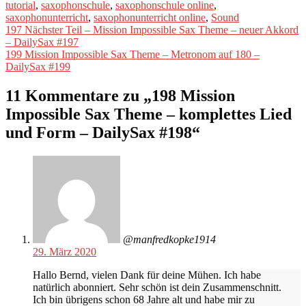
tutorial
,
saxophonschule
,
saxophonschule online
,
saxophonunterricht
,
saxophonunterricht online
,
Sound
Beitragsnavigation
Vorheriger
197 Nächster Teil – Mission Impossible Sax Theme – neuer Akkord
Beitrag:
– DailySax #197
Nächster
199 Mission Impossible Sax Theme – Metronom auf 180 –
Beitrag:
DailySax #199
11 Kommentare zu „
198 Mission
Impossible Sax Theme – komplettes Lied
und Form – DailySax #198
“
@manfredkopke1914
29. März 2020
Hallo Bernd, vielen Dank für deine Mühen. Ich habe
natürlich abonniert. Sehr schön ist dein Zusammenschnitt.
Ich bin übrigens schon 68 Jahre alt und habe mir zu