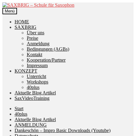
Zur
Zum
Navigation
Inhalt
Menü
springen
springen
HOME
SAXBRIG
Über uns
Preise
Anmeldung
Bedingungen (AGBs)
Kontakt
Kooperation/Partner
Impressum
KONZEPT
Unterricht
Workshops
40plus
Aktuelle Blog Artikel
SaxVideoTraining
Start
40plus
Aktuelle Blog Artikel
ANMELDUNG
Dankeschön – Impro Basic Downloads (Youtube)
Datenschutz