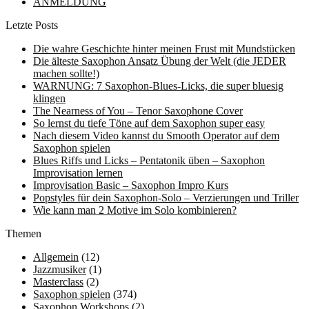
ANMELDUNG
Letzte Posts
Die wahre Geschichte hinter meinen Frust mit Mundstücken
Die älteste Saxophon Ansatz Übung der Welt (die JEDER
machen sollte!)
WARNUNG: 7 Saxophon-Blues-Licks, die super bluesig
klingen
The Nearness of You – Tenor Saxophone Cover
So lernst du tiefe Töne auf dem Saxophon super easy
Nach diesem Video kannst du Smooth Operator auf dem
Saxophon spielen
Blues Riffs und Licks – Pentatonik üben – Saxophon
Improvisation lernen
Improvisation Basic – Saxophon Impro Kurs
Popstyles für dein Saxophon-Solo – Verzierungen und Triller
Wie kann man 2 Motive im Solo kombinieren?
Themen
Allgemein
(12)
Jazzmusiker
(1)
Masterclass
(2)
Saxophon spielen
(374)
Saxophon Workshops
(2)