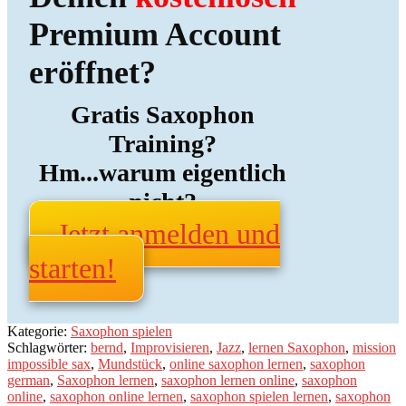
Premium Account
eröffnet?
Gratis Saxophon
Training?
Hm...warum eigentlich
nicht?
Jetzt anmelden und
starten!
Kategorie:
Saxophon spielen
Schlagwörter:
bernd
,
Improvisieren
,
Jazz
,
lernen Saxophon
,
mission
impossible sax
,
Mundstück
,
online saxophon lernen
,
saxophon
german
,
Saxophon lernen
,
saxophon lernen online
,
saxophon
online
,
saxophon online lernen
,
saxophon spielen lernen
,
saxophon