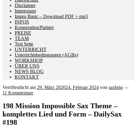
Disclaimer
Impressum
Impro Basic – Download PDF + mp3
INFOS
Kooperation/Partner
PREISE
TEAM
Test Seite
UNTERRICHT
Unterrichtsbedingungen (AGBs)
WORKSHOP
ÜBER UNS
NEWS BLOG
KONTAKT
Veröffentlicht am
29. März 2020
24. Februar 2024
von
saxbrig
—
11 Kommentare
198 Mission Impossible Sax Theme –
komplettes Lied und Form – DailySax
#198