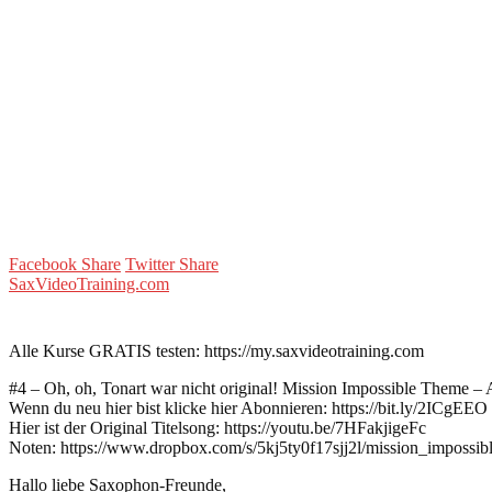
Facebook Share
Twitter Share
SaxVideoTraining.com
Alle Kurse GRATIS testen: https://my.saxvideotraining.com
#4 – Oh, oh, Tonart war nicht original! Mission Impossible Theme – 
Wenn du neu hier bist klicke hier Abonnieren: https://bit.ly/2ICgEEO
Hier ist der Original Titelsong: https://youtu.be/7HFakjigeFc
Noten: https://www.dropbox.com/s/5kj5ty0f17sjj2l/mission_impossib
Hallo liebe Saxophon-Freunde,