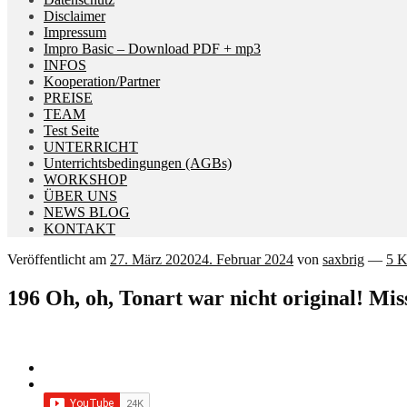
Disclaimer
Impressum
Impro Basic – Download PDF + mp3
INFOS
Kooperation/Partner
PREISE
TEAM
Test Seite
UNTERRICHT
Unterrichtsbedingungen (AGBs)
WORKSHOP
ÜBER UNS
NEWS BLOG
KONTAKT
Veröffentlicht am
27. März 2020
24. Februar 2024
von
saxbrig
—
5 
196 Oh, oh, Tonart war nicht original! Mi