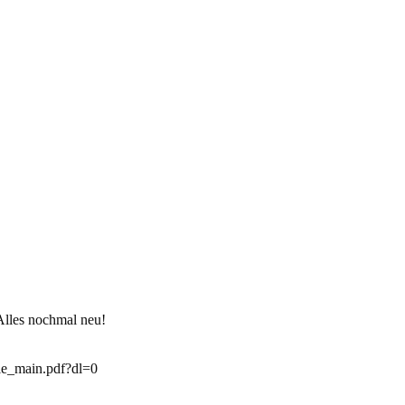
Alles nochmal neu!
le_main.pdf?dl=0