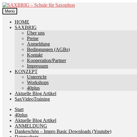
Zur
Zum
Navigation
Inhalt
Menü
springen
springen
HOME
SAXBRIG
Über uns
Preise
Anmeldung
Bedingungen (AGBs)
Kontakt
Kooperation/Partner
Impressum
KONZEPT
Unterricht
Workshops
40plus
Aktuelle Blog Artikel
SaxVideoTraining
Start
40plus
Aktuelle Blog Artikel
ANMELDUNG
Dankeschön – Impro Basic Downloads (Youtube)
Datenschutz