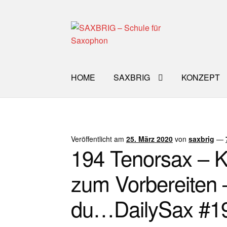
Zur
Zum
Navigation
Inhalt
springen
springen
HOME
SAXBRIG
KONZEPT
Start
40plus
Aktuelle Blog Artikel
ANMELD
Impro Basic – Download PDF + mp3
INFO
Veröffentlicht am
25. März 2020
von
saxbrig
—
194 Tenorsax – K
WORKSHOP
ÜBER UNS
NEWS BLOG
K
zum Vorbereiten 
du…DailySax #1