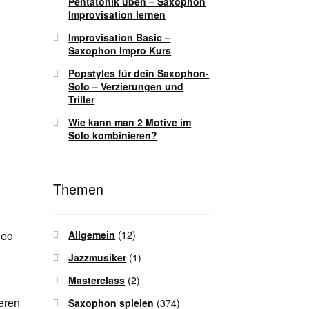
Pentatonik üben – Saxophon
Improvisation lernen
Improvisation Basic –
Saxophon Impro Kurs
Popstyles für dein Saxophon-
Solo – Verzierungen und
Triller
Wie kann man 2 Motive im
Solo kombinieren?
Themen
Allgemein
(12)
deo
Jazzmusiker
(1)
Masterclass
(2)
eren
Saxophon spielen
(374)