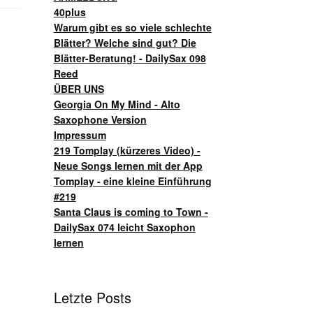
40plus
Warum gibt es so viele schlechte
Blätter? Welche sind gut? Die
Blätter-Beratung! - DailySax 098
Reed
ÜBER UNS
Georgia On My Mind - Alto
Saxophone Version
Impressum
219 Tomplay (kürzeres Video) -
Neue Songs lernen mit der App
Tomplay - eine kleine Einführung
#219
Santa Claus is coming to Town -
DailySax 074 leicht Saxophon
lernen
Letzte Posts