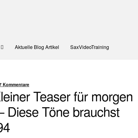
Aktuelle Blog Artikel
SaxVideoTraining
UNG
Dankeschön – Impro Basic Downloads (Youtube)
Datensc
S
Kooperation/Partner
PREISE
TEAM
Test Seite
UNTERRICH
7 Kommentare
leiner Teaser für morgen
ONTAKT
– Diese Töne brauchst
94