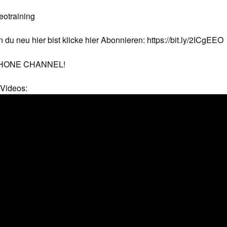
otraining
 du neu hier bist klicke hier Abonnieren: https://bit.ly/2ICgEEO
OPHONE CHANNEL!
-Videos: