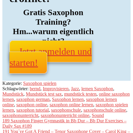
Gratis Saxophon
Training?
Hm...warum eigentlich
nicht?
Jetzt anmelden und
starten!
Kategorie:
Saxophon spielen
Schlagwörter:
bernd
,
Improvisieren
,
Jazz
,
lernen Saxophon
,
Mundstück
,
Mundstück test sax
,
mundstück testen
,
online saxophon
lernen
,
saxophon german
,
Saxophon lernen
,
saxophon lernen
online
,
saxophon online
,
saxophon online lernen
,
saxophon spielen
lernen
,
saxophon tutorial
,
saxophonschule
,
saxophonschule online
,
saxophonunterricht
,
saxophonunterricht online
,
Sound
Beitragsnavigation
Vorheriger
189 Saxophon Finger Gymnastik in Bb Dur – Bb Dur Exercises –
Beitrag:
Daily Sax #189
Nächster
191 You´ve Got A Friend – Tenor Saxophone Cover – Carol King –