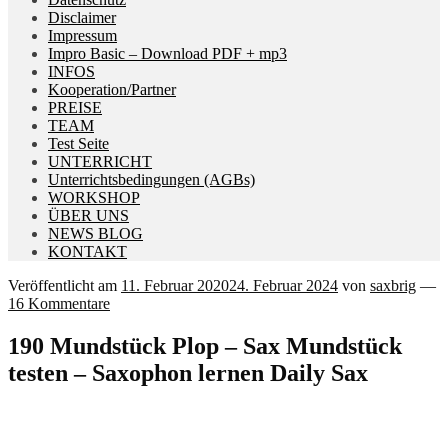
Disclaimer
Impressum
Impro Basic – Download PDF + mp3
INFOS
Kooperation/Partner
PREISE
TEAM
Test Seite
UNTERRICHT
Unterrichtsbedingungen (AGBs)
WORKSHOP
ÜBER UNS
NEWS BLOG
KONTAKT
Veröffentlicht am
11. Februar 2020
24. Februar 2024
von
saxbrig
—
16 Kommentare
190 Mundstück Plop – Sax Mundstück
testen – Saxophon lernen Daily Sax