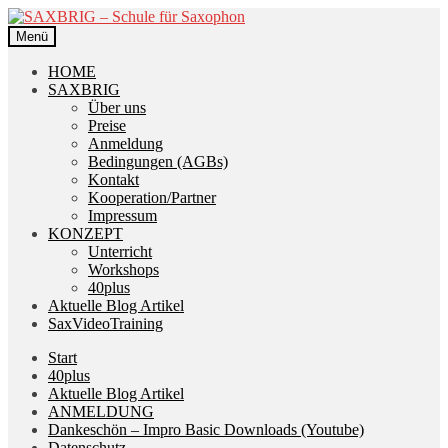
Zur
Zum
Navigation
Inhalt
Menü
springen
springen
HOME
SAXBRIG
Über uns
Preise
Anmeldung
Bedingungen (AGBs)
Kontakt
Kooperation/Partner
Impressum
KONZEPT
Unterricht
Workshops
40plus
Aktuelle Blog Artikel
SaxVideoTraining
Start
40plus
Aktuelle Blog Artikel
ANMELDUNG
Dankeschön – Impro Basic Downloads (Youtube)
Datenschutz