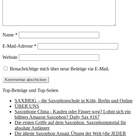
Name
*
E-Mail-Adresse
*
Website
Benachrichtige mich über neue Beiträge via E-Mail.
Top-Beiträge und Top-Seiten
SAXBRIG – die Saxophonschule in Köln, Berlin und Online
ÜBER UNS
Saxophone China - Kaufen oder Finger weg? Lohnt sich ein
billiges Amazon Saxophon? Daily Sax #167
Die ersten Griffe auf dem Saxophon. Saxophontutorial für
absolute Anfänger
Die älteste Saxophon Ansatz Übung der Welt (die JEDER