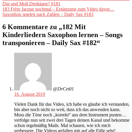
Beitrag:
Dur und Moll Dreiklang? #181
Nächster
183 Frère Jacque nochmal – Ergänzung zum Video davor…
Beitrag:
Saxophon spielen nach Zahlen – Daily Sax #183
6 Kommentare zu „
182 Mit
Kinderliedern Saxophon lernen – Songs
transponieren – Daily Sax #182
“
@DrCet01
16. August 2019
Vielen Dank für das Video, ich habe es glaube ich verstanden,
bin aber noch nicht so weit, dass ich das anwenden kann.
Muss die Töne noch „korrekt“ aus dem Instrument pusten…
verfolge nun seit zwei drei Tagen deinen Kanal und bekomme
schon regelmäßig Mails. Mal schauen, wie ich mich
verbessere. Die Videos gefallen mir auf alle Fälle sehr!