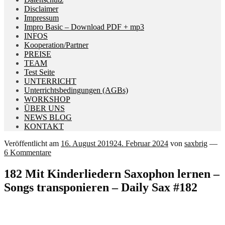
Disclaimer
Impressum
Impro Basic – Download PDF + mp3
INFOS
Kooperation/Partner
PREISE
TEAM
Test Seite
UNTERRICHT
Unterrichtsbedingungen (AGBs)
WORKSHOP
ÜBER UNS
NEWS BLOG
KONTAKT
Veröffentlicht am
16. August 2019
24. Februar 2024
von
saxbrig
—
6 Kommentare
182 Mit Kinderliedern Saxophon lernen –
Songs transponieren – Daily Sax #182