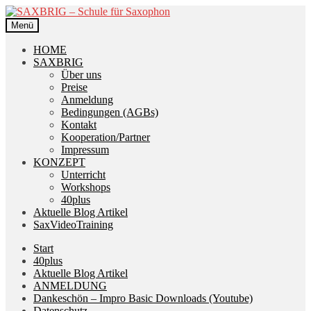
Zur
Zum
Navigation
Inhalt
Menü
springen
springen
HOME
SAXBRIG
Über uns
Preise
Anmeldung
Bedingungen (AGBs)
Kontakt
Kooperation/Partner
Impressum
KONZEPT
Unterricht
Workshops
40plus
Aktuelle Blog Artikel
SaxVideoTraining
Start
40plus
Aktuelle Blog Artikel
ANMELDUNG
Dankeschön – Impro Basic Downloads (Youtube)
Datenschutz