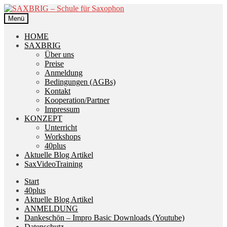
Zur
Zum
Navigation
Inhalt
Menü
springen
springen
HOME
SAXBRIG
Über uns
Preise
Anmeldung
Bedingungen (AGBs)
Kontakt
Kooperation/Partner
Impressum
KONZEPT
Unterricht
Workshops
40plus
Aktuelle Blog Artikel
SaxVideoTraining
Start
40plus
Aktuelle Blog Artikel
ANMELDUNG
Dankeschön – Impro Basic Downloads (Youtube)
Datenschutz