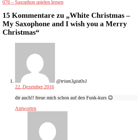
Beitrag:
076 – Saxophon spielen lernen
15 Kommentare zu „
White Christmas –
My Saxophone and I wish you a Merry
Christmas
“
@trism3gist0s1
22. Dezember 2016
dir auch!! freue mich schon auf den Funk-kurs 😉
Antworten