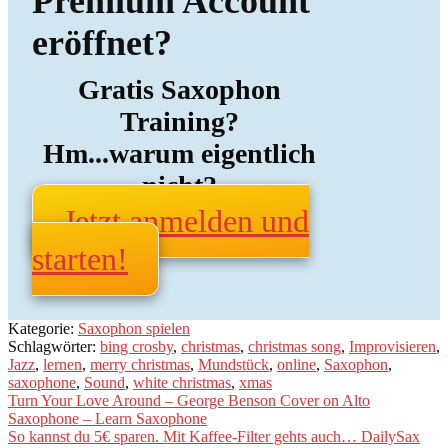
Premium Account
eröffnet?
Gratis Saxophon
Training?
Hm...warum eigentlich
nicht?
Jetzt anmelden und
starten!
Kategorie:
Saxophon spielen
Schlagwörter:
bing crosby
,
christmas
,
christmas song
,
Improvisieren
,
Jazz
,
lernen
,
merry christmas
,
Mundstück
,
online
,
Saxophon
,
saxophone
,
Sound
,
white christmas
,
xmas
Beitragsnavigation
Vorheriger
Turn Your Love Around – George Benson Cover on Alto
Beitrag:
Saxophone – Learn Saxophone
Nächster
So kannst du 5€ sparen. Mit Kaffee-Filter gehts auch… DailySax