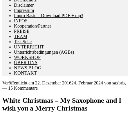
Disclaimer
Impressum
Impro Basic – Download PDF + mp3
INFOS
Kooperation/Partner
PREISE
TEAM
Test Seite
UNTERRICHT
Unterrichtsbedingungen (AGBs)
WORKSHOP
ÜBER UNS
NEWS BLOG
KONTAKT
Veröffentlicht am
22. Dezember 2016
24. Februar 2024
von
saxbrig
—
15 Kommentare
White Christmas – My Saxophone and I
wish you a Merry Christmas