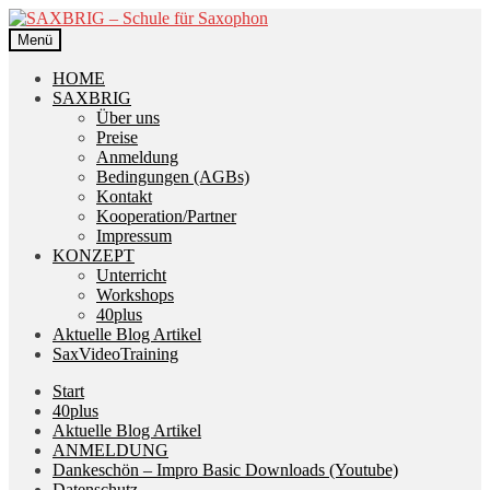
Zur
Zum
Navigation
Inhalt
Menü
springen
springen
HOME
SAXBRIG
Über uns
Preise
Anmeldung
Bedingungen (AGBs)
Kontakt
Kooperation/Partner
Impressum
KONZEPT
Unterricht
Workshops
40plus
Aktuelle Blog Artikel
SaxVideoTraining
Start
40plus
Aktuelle Blog Artikel
ANMELDUNG
Dankeschön – Impro Basic Downloads (Youtube)
Datenschutz