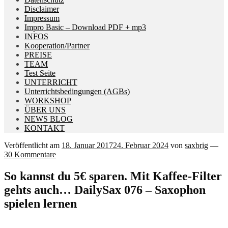
Disclaimer
Impressum
Impro Basic – Download PDF + mp3
INFOS
Kooperation/Partner
PREISE
TEAM
Test Seite
UNTERRICHT
Unterrichtsbedingungen (AGBs)
WORKSHOP
ÜBER UNS
NEWS BLOG
KONTAKT
Veröffentlicht am
18. Januar 2017
24. Februar 2024
von
saxbrig
—
30 Kommentare
So kannst du 5€ sparen. Mit Kaffee-Filter
gehts auch… DailySax 076 – Saxophon
spielen lernen