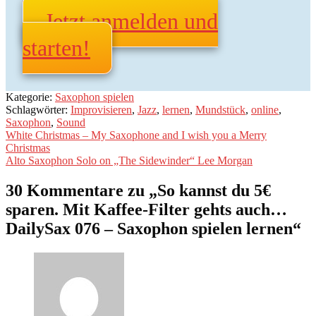
Jetzt anmelden und
starten!
Kategorie:
Saxophon spielen
Schlagwörter:
Improvisieren
,
Jazz
,
lernen
,
Mundstück
,
online
,
Saxophon
,
Sound
Beitragsnavigation
Vorheriger
White Christmas – My Saxophone and I wish you a Merry
Beitrag:
Christmas
Nächster
Alto Saxophon Solo on „The Sidewinder“ Lee Morgan
Beitrag:
30 Kommentare zu „
So kannst du 5€
sparen. Mit Kaffee-Filter gehts auch…
DailySax 076 – Saxophon spielen lernen
“