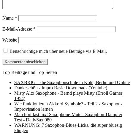
Name
*
E-Mail-Adresse
*
Website
Benachrichtige mich über neue Beiträge via E-Mail.
Top-Beiträge und Top-Seiten
SAXBRIG – die Saxophonschule in Köln, Berlin und Online
Dankeschön - Impro Basic Downloads (Youtube)
Misty Alto Saxophone - Bernd plays Misty (Erroll Garner
1954)
Wie funktionieren Akkord Symbole? - Teil 2 - Saxophon-
Improvisation lernen
Man hört fast nix! Saxophone-Mute - Saxophon-Dämpfer
Test - DailySax 080
WARNUNG: 7 Saxophon-Blues-Licks, die super bluesig
klingen