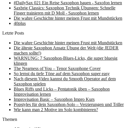
#DailySax 021 Ein Reise Saxophon bauen - Saxofon lernen
Saxbrig Classics: Saxophon Technik Übungen: Schnelle
Finger trainieren mit D Moll - Saxophon lernen
Die wahre Geschichte hinter meinen Frust mit Mundstücken
40plus
Letzte Posts
Die wahre Geschichte hinter meinen Frust mit Mundstücken
Die älteste Saxophon Ansatz Übung der Welt (die JEDER
machen sollte!)
WARNUNG: 7 Saxophon-Blues-Licks, die super bluesig
klingen
The Nearness of You – Tenor Saxophone Cover
So lernst du tiefe Töne auf dem Saxophon super easy
Nach diesem Video kannst du Smooth Operator auf dem
Saxophon spielen
Blues Riffs und Licks – Pentatonik üben – Saxophon
Improvisation lernen
Improvisation Basic – Saxophon Impro Kurs
Popstyles für dein Saxophon-Solo – Verzierungen und Triller
Wie kann man 2 Motive im Solo kombinieren?
Themen