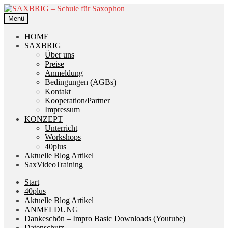
Zur
Zum
Navigation
Inhalt
Menü
springen
springen
HOME
SAXBRIG
Über uns
Preise
Anmeldung
Bedingungen (AGBs)
Kontakt
Kooperation/Partner
Impressum
KONZEPT
Unterricht
Workshops
40plus
Aktuelle Blog Artikel
SaxVideoTraining
Start
40plus
Aktuelle Blog Artikel
ANMELDUNG
Dankeschön – Impro Basic Downloads (Youtube)
Datenschutz