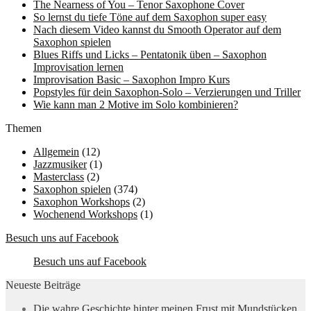
The Nearness of You – Tenor Saxophone Cover
So lernst du tiefe Töne auf dem Saxophon super easy
Nach diesem Video kannst du Smooth Operator auf dem
Saxophon spielen
Blues Riffs und Licks – Pentatonik üben – Saxophon
Improvisation lernen
Improvisation Basic – Saxophon Impro Kurs
Popstyles für dein Saxophon-Solo – Verzierungen und Triller
Wie kann man 2 Motive im Solo kombinieren?
Themen
Allgemein
(12)
Jazzmusiker
(1)
Masterclass
(2)
Saxophon spielen
(374)
Saxophon Workshops
(2)
Wochenend Workshops
(1)
Besuch uns auf Facebook
Besuch uns auf Facebook
Neueste Beiträge
Die wahre Geschichte hinter meinen Frust mit Mundstücken