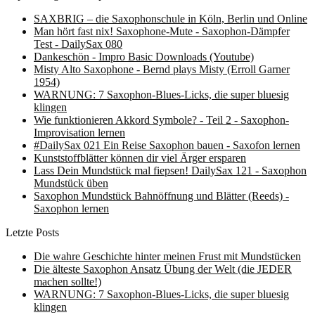
SAXBRIG – die Saxophonschule in Köln, Berlin und Online
Man hört fast nix! Saxophone-Mute - Saxophon-Dämpfer
Test - DailySax 080
Dankeschön - Impro Basic Downloads (Youtube)
Misty Alto Saxophone - Bernd plays Misty (Erroll Garner
1954)
WARNUNG: 7 Saxophon-Blues-Licks, die super bluesig
klingen
Wie funktionieren Akkord Symbole? - Teil 2 - Saxophon-
Improvisation lernen
#DailySax 021 Ein Reise Saxophon bauen - Saxofon lernen
Kunststoffblätter können dir viel Ärger ersparen
Lass Dein Mundstück mal fiepsen! DailySax 121 - Saxophon
Mundstück üben
Saxophon Mundstück Bahnöffnung und Blätter (Reeds) -
Saxophon lernen
Letzte Posts
Die wahre Geschichte hinter meinen Frust mit Mundstücken
Die älteste Saxophon Ansatz Übung der Welt (die JEDER
machen sollte!)
WARNUNG: 7 Saxophon-Blues-Licks, die super bluesig
klingen