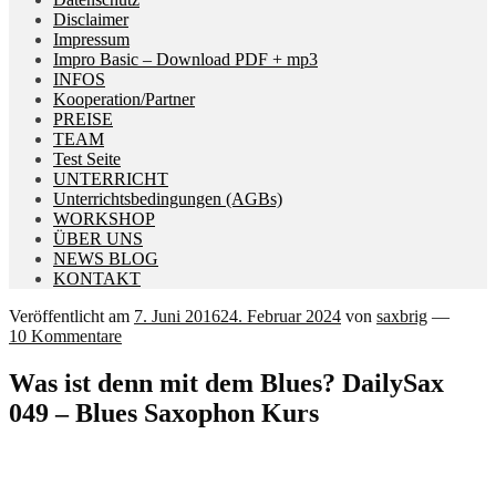
Disclaimer
Impressum
Impro Basic – Download PDF + mp3
INFOS
Kooperation/Partner
PREISE
TEAM
Test Seite
UNTERRICHT
Unterrichtsbedingungen (AGBs)
WORKSHOP
ÜBER UNS
NEWS BLOG
KONTAKT
Veröffentlicht am
7. Juni 2016
24. Februar 2024
von
saxbrig
—
10 Kommentare
Was ist denn mit dem Blues? DailySax
049 – Blues Saxophon Kurs