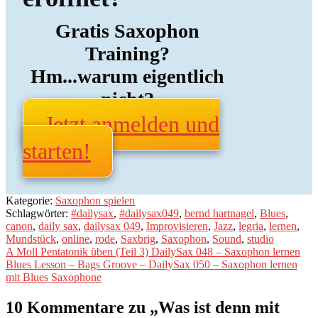
Gratis Saxophon
Training?
Hm...warum eigentlich
nicht?
Jetzt anmelden und
starten!
Kategorie:
Saxophon spielen
Schlagwörter:
#dailysax
,
#dailysax049
,
bernd hartnagel
,
Blues
,
canon
,
daily sax
,
dailysax 049
,
Improvisieren
,
Jazz
,
legria
,
lernen
,
Mundstück
,
online
,
rode
,
Saxbrig
,
Saxophon
,
Sound
,
studio
Beitragsnavigation
Vorheriger
A Moll Pentatonik üben (Teil 3) DailySax 048 – Saxophon lernen
Beitrag:
Nächster
Blues Lesson – Bags Groove – DailySax 050 – Saxophon lernen
Beitrag:
mit Blues Saxophone
10 Kommentare zu „
Was ist denn mit