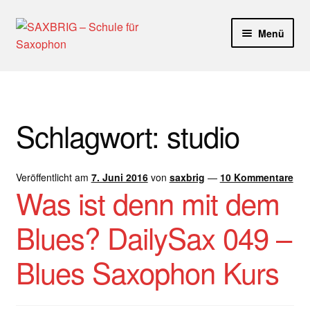
Zur
Zum
Menü
Navigation
Inhalt
springen
springen
Start
40plus
Schlagwort:
studio
Aktuelle Blog Artikel
Veröffentlicht am
7. Juni 2016
von
saxbrig
—
10 Kommentare
ANMELDUNG
Was ist denn mit dem
Dankeschön – Impro Basic Downloads (Youtube)
Blues? DailySax 049 –
Datenschutz
Blues Saxophon Kurs
Disclaimer