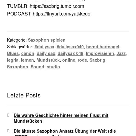
TUMBLR: https://saxbrig.tumblr.com
PODCAST: https://tinyurl.com/yatkkcuq
Kategorie:
Saxophon spielen
Schlagwörter:
#dailysax
,
#dailysax049
,
bernd hartnagel
,
Blues
,
canon
,
daily sax
,
dailysax 049
,
Improvisieren
,
Jazz
,
legria
,
lernen
,
Mundstück
,
online
,
rode
,
Saxbrig
,
Saxophon
,
Sound
,
studio
Letzte Posts
Die wahre Geschichte hinter meinen Frust mit
Mundstücken
Die älteste Saxophon Ansatz Übung der Welt (die