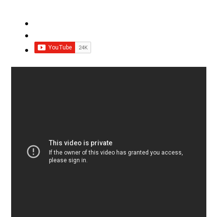
Impressum
Impro Basic – Download PDF + mp3
INFOS
Kooperation/Partner
PREISE
TEAM
Test Seite
UNTERRICHT