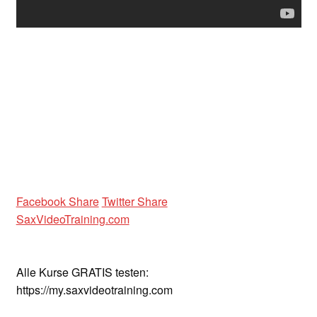
Unterrichtsbedingungen (AGBs)
WORKSHOP
ÜBER UNS
NEWS BLOG
KONTAKT
Facebook Share
Twitter Share
SaxVideoTraining.com
Alle Kurse GRATIS testen:
https://my.saxvideotraining.com