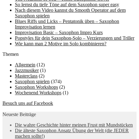
So lernst du tiefe Töne auf dem Saxophon super easy
Nach diesem Video kannst du Smooth Operator auf dem
Saxophon spielen
Blues Riffs und Licks – Pentatonik üben – Saxophon
Improvisation lernen
Improvisation Basic – Saxophon Impro Kurs
Popstyles für dein Saxophon-Solo – Verzierungen und Triller
Wie kann man 2 Motive im Solo kombinieren?
Themen
Allgemein
(12)
Jazzmusiker
(1)
Masterclass
(2)
Saxophon spielen
(374)
Saxophon Workshops
(2)
Wochenend Workshops
(1)
Besuch uns auf Facebook
Neueste Beiträge
Die wahre Geschichte hinter meinen Frust mit Mundstücken
Die älteste Saxophon Ansatz Übung der Welt (die JEDER
machen sollte!)