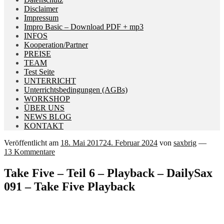
Disclaimer
Impressum
Impro Basic – Download PDF + mp3
INFOS
Kooperation/Partner
PREISE
TEAM
Test Seite
UNTERRICHT
Unterrichtsbedingungen (AGBs)
WORKSHOP
ÜBER UNS
NEWS BLOG
KONTAKT
Veröffentlicht am
18. Mai 2017
24. Februar 2024
von
saxbrig
—
13 Kommentare
Take Five – Teil 6 – Playback – DailySax
091 – Take Five Playback