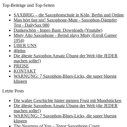
Top-Beiträge und Top-Seiten
SAXBRIG – die Saxophonschule in Köln, Berlin und Online
Man hört fast nix! Saxophone-Mute - Saxophon-Dämpfer
Test - DailySax 080
Dankeschön - Impro Basic Downloads (Youtube)
Misty Alto Saxophone - Bernd plays Misty (Erroll Garner
1954)
ÜBER UNS
40plus
Die älteste Saxophon Ansatz Übung der Welt (die JEDER
machen sollte!)
PREISE
KONTAKT
WARNUNG: 7 Saxophon-Blues-Licks, die super bluesig
klingen
Letzte Posts
Die wahre Geschichte hinter meinen Frust mit Mundstücken
Die älteste Saxophon Ansatz Übung der Welt (die JEDER
machen sollte!)
WARNUNG: 7 Saxophon-Blues-Licks, die super bluesig
klingen
The Nearness of You – Tenor Saxophone Cover