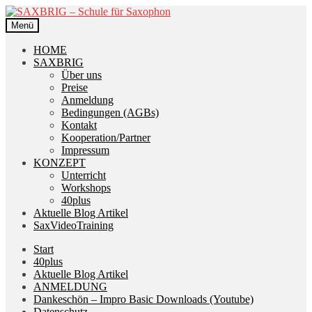
Zur
Zum
Navigation
Inhalt
Menü
springen
springen
HOME
SAXBRIG
Über uns
Preise
Anmeldung
Bedingungen (AGBs)
Kontakt
Kooperation/Partner
Impressum
KONZEPT
Unterricht
Workshops
40plus
Aktuelle Blog Artikel
SaxVideoTraining
Start
40plus
Aktuelle Blog Artikel
ANMELDUNG
Dankeschön – Impro Basic Downloads (Youtube)
Datenschutz