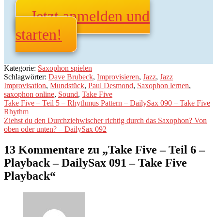
Jetzt anmelden und
starten!
Kategorie:
Saxophon spielen
Schlagwörter:
Dave Brubeck
,
Improvisieren
,
Jazz
,
Jazz
Improvisation
,
Mundstück
,
Paul Desmond
,
Saxophon lernen
,
saxophon online
,
Sound
,
Take Five
Beitragsnavigation
Vorheriger
Take Five – Teil 5 – Rhythmus Pattern – DailySax 090 – Take Five
Beitrag:
Rhythm
Nächster
Ziehst du den Durchziehwischer richtig durch das Saxophon? Von
Beitrag:
oben oder unten? – DailySax 092
13 Kommentare zu „
Take Five – Teil 6 –
Playback – DailySax 091 – Take Five
Playback
“