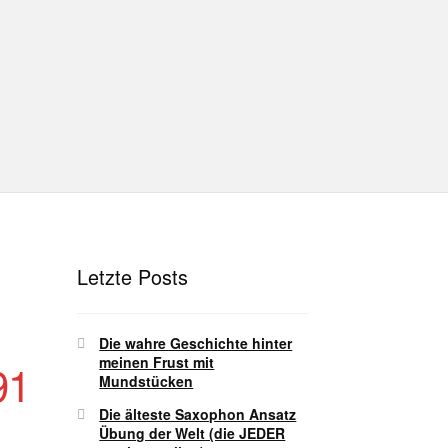
hutz
Disclaimer
Impressum
T
Unterrichtsbedingungen (AGBs)
Letzte Posts
Die wahre Geschichte hinter
meinen Frust mit
91
Mundstücken
Die älteste Saxophon Ansatz
Übung der Welt (die JEDER