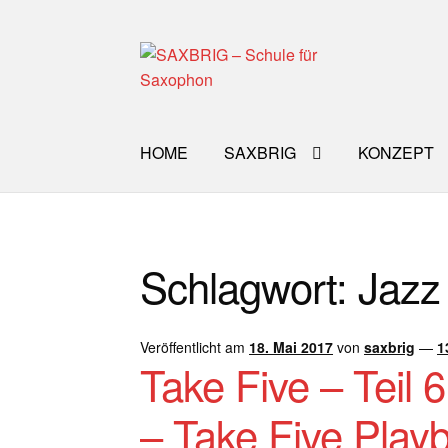
Zur
Zum
Navigation
Inhalt
springen
springen
HOME
SAXBRIG
KONZEPT
Start
40plus
Aktuelle Blog Artikel
ANMELD
Schlagwort:
Jazz
Impro Basic – Download PDF + mp3
INFO
WORKSHOP
ÜBER UNS
NEWS BLOG
K
Veröffentlicht am
18. Mai 2017
von
saxbrig
—
1
Take Five – Teil 
– Take Five Play