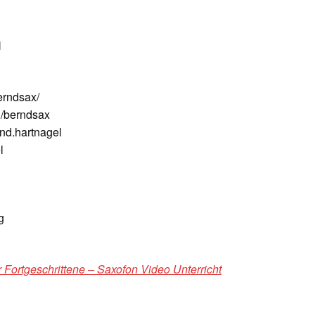
N
erndsax/
/berndsax
nd.hartnagel
l
g
 Fortgeschrittene – Saxofon Video Unterricht