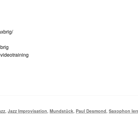
xbrig/
brig
ideotraining
azz
,
Jazz Improvisation
,
Mundstück
,
Paul Desmond
,
Saxophon ler