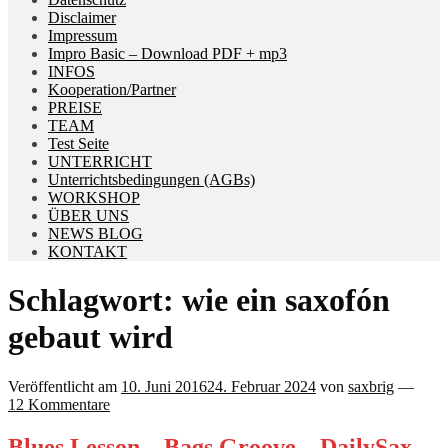
Disclaimer
Impressum
Impro Basic – Download PDF + mp3
INFOS
Kooperation/Partner
PREISE
TEAM
Test Seite
UNTERRICHT
Unterrichtsbedingungen (AGBs)
WORKSHOP
ÜBER UNS
NEWS BLOG
KONTAKT
Schlagwort:
wie ein saxofón
gebaut wird
Veröffentlicht am
10. Juni 2016
24. Februar 2024
von
saxbrig
—
12 Kommentare
Blues Lesson – Bags Groove – DailySax