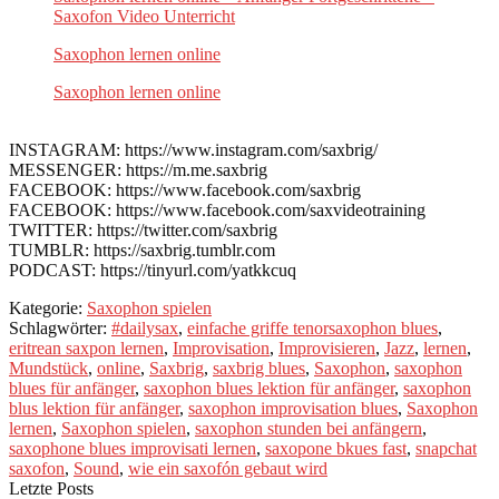
Saxofon Video Unterricht
Saxophon lernen online
Saxophon lernen online
INSTAGRAM: https://www.instagram.com/saxbrig/
MESSENGER: https://m.me.saxbrig
FACEBOOK: https://www.facebook.com/saxbrig
FACEBOOK: https://www.facebook.com/saxvideotraining
TWITTER: https://twitter.com/saxbrig
TUMBLR: https://saxbrig.tumblr.com
PODCAST: https://tinyurl.com/yatkkcuq
Kategorie:
Saxophon spielen
Schlagwörter:
#dailysax
,
einfache griffe tenorsaxophon blues
,
eritrean saxpon lernen
,
Improvisation
,
Improvisieren
,
Jazz
,
lernen
,
Mundstück
,
online
,
Saxbrig
,
saxbrig blues
,
Saxophon
,
saxophon
blues für anfänger
,
saxophon blues lektion für anfänger
,
saxophon
blus lektion für anfänger
,
saxophon improvisation blues
,
Saxophon
lernen
,
Saxophon spielen
,
saxophon stunden bei anfängern
,
saxophone blues improvisati lernen
,
saxopone bkues fast
,
snapchat
saxofon
,
Sound
,
wie ein saxofón gebaut wird
Letzte Posts