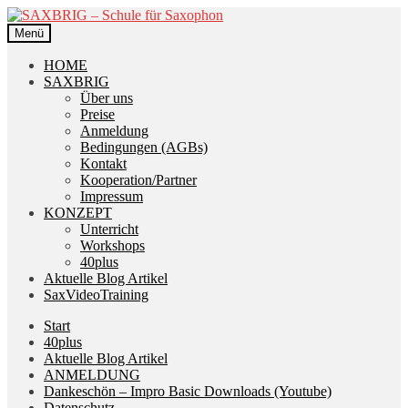
Zur
Zum
Navigation
Inhalt
Menü
springen
springen
HOME
SAXBRIG
Über uns
Preise
Anmeldung
Bedingungen (AGBs)
Kontakt
Kooperation/Partner
Impressum
KONZEPT
Unterricht
Workshops
40plus
Aktuelle Blog Artikel
SaxVideoTraining
Start
40plus
Aktuelle Blog Artikel
ANMELDUNG
Dankeschön – Impro Basic Downloads (Youtube)
Datenschutz