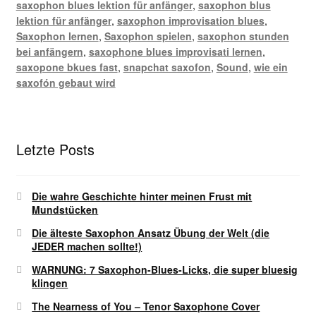
saxophon blues lektion für anfänger
,
saxophon blus
lektion für anfänger
,
saxophon improvisation blues
,
Saxophon lernen
,
Saxophon spielen
,
saxophon stunden
bei anfängern
,
saxophone blues improvisati lernen
,
saxopone bkues fast
,
snapchat saxofon
,
Sound
,
wie ein
saxofón gebaut wird
Letzte Posts
Die wahre Geschichte hinter meinen Frust mit
Mundstücken
Die älteste Saxophon Ansatz Übung der Welt (die
JEDER machen sollte!)
WARNUNG: 7 Saxophon-Blues-Licks, die super bluesig
klingen
The Nearness of You – Tenor Saxophone Cover