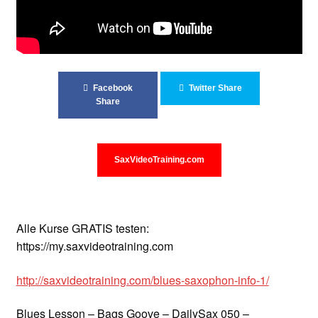
Unterrichtsbedingungen (AGBs)
WORKSHOP
ÜBER UNS
Facebook
Twitter Share
Share
NEWS BLOG
KONTAKT
SaxVideoTraining.com
Alle Kurse GRATIS testen:
https://my.saxvideotraining.com
http://saxvideotraining.com/blues-saxophon-info-1/
Blues Lesson – Bags Goove – DailySax 050 –