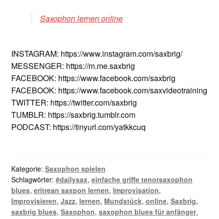
Saxophon lernen online
INSTAGRAM: https://www.instagram.com/saxbrig/
MESSENGER: https://m.me.saxbrig
FACEBOOK: https://www.facebook.com/saxbrig
FACEBOOK: https://www.facebook.com/saxvideotraining
TWITTER: https://twitter.com/saxbrig
TUMBLR: https://saxbrig.tumblr.com
PODCAST: https://tinyurl.com/yatkkcuq
Kategorie:
Saxophon spielen
Schlagwörter:
#dailysax
,
einfache griffe tenorsaxophon
blues
,
eritrean saxpon lernen
,
Improvisation
,
Improvisieren
,
Jazz
,
lernen
,
Mundstück
,
online
,
Saxbrig
,
saxbrig blues
,
Saxophon
,
saxophon blues für anfänger
,