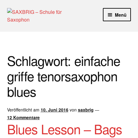
Zur
Zum
Menü
Navigation
Inhalt
springen
springen
Start
40plus
Schlagwort:
einfache
Aktuelle Blog Artikel
griffe tenorsaxophon
ANMELDUNG
blues
Dankeschön – Impro Basic Downloads (Youtube)
Veröffentlicht am
10. Juni 2016
von
saxbrig
—
Datenschutz
12 Kommentare
Blues Lesson – Bags
Disclaimer