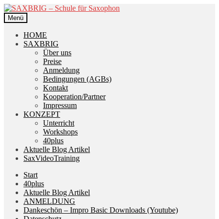
Zur
Zum
Navigation
Inhalt
Menü
springen
springen
HOME
SAXBRIG
Über uns
Preise
Anmeldung
Bedingungen (AGBs)
Kontakt
Kooperation/Partner
Impressum
KONZEPT
Unterricht
Workshops
40plus
Aktuelle Blog Artikel
SaxVideoTraining
Start
40plus
Aktuelle Blog Artikel
ANMELDUNG
Dankeschön – Impro Basic Downloads (Youtube)
Datenschutz