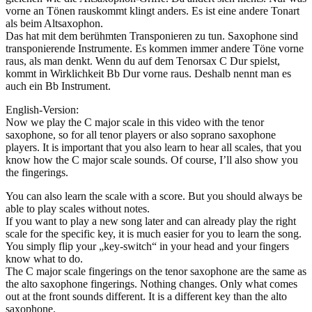
vorne an Tönen rauskommt klingt anders. Es ist eine andere Tonart
als beim Altsaxophon.
Das hat mit dem berühmten Transponieren zu tun. Saxophone sind
transponierende Instrumente. Es kommen immer andere Töne vorne
raus, als man denkt. Wenn du auf dem Tenorsax C Dur spielst,
kommt in Wirklichkeit Bb Dur vorne raus. Deshalb nennt man es
auch ein Bb Instrument.
English-Version:
Now we play the C major scale in this video with the tenor
saxophone, so for all tenor players or also soprano saxophone
players. It is important that you also learn to hear all scales, that you
know how the C major scale sounds. Of course, I’ll also show you
the fingerings.
You can also learn the scale with a score. But you should always be
able to play scales without notes.
If you want to play a new song later and can already play the right
scale for the specific key, it is much easier for you to learn the song.
You simply flip your „key-switch“ in your head and your fingers
know what to do.
The C major scale fingerings on the tenor saxophone are the same as
the alto saxophone fingerings. Nothing changes. Only what comes
out at the front sounds different. It is a different key than the alto
saxophone.