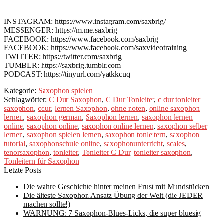
INSTAGRAM: https://www.instagram.com/saxbrig/
MESSENGER: https://m.me.saxbrig
FACEBOOK: https://www.facebook.com/saxbrig
FACEBOOK: https://www.facebook.com/saxvideotraining
TWITTER: https://twitter.com/saxbrig
TUMBLR: https://saxbrig.tumblr.com
PODCAST: https://tinyurl.com/yatkkcuq
Kategorie:
Saxophon spielen
Schlagwörter:
C Dur Saxophon
,
C Dur Tonleiter
,
c dur tonleiter
saxophon
,
cdur
,
lernen Saxophon
,
ohne noten
,
online saxophon
lernen
,
saxophon german
,
Saxophon lernen
,
saxophon lernen
online
,
saxophon online
,
saxophon online lernen
,
saxophon selber
lernen
,
saxophon spielen lernen
,
saxophon tonleitern
,
saxophon
tutorial
,
saxophonschule online
,
saxophonunterricht
,
scales
,
tenorsaxophon
,
tonleiter
,
Tonleiter C Dur
,
tonleiter saxophon
,
Tonleitern für Saxophon
Letzte Posts
Die wahre Geschichte hinter meinen Frust mit Mundstücken
Die älteste Saxophon Ansatz Übung der Welt (die JEDER
machen sollte!)
WARNUNG: 7 Saxophon-Blues-Licks, die super bluesig