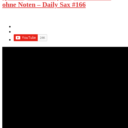
ohne Noten – Daily Sax #166