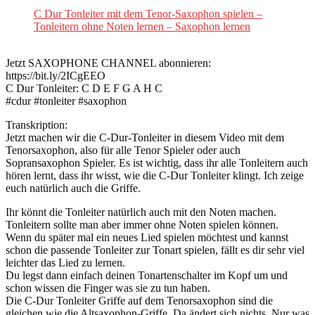
C Dur Tonleiter mit dem Tenor-Saxophon spielen –
Tonleitern ohne Noten lernen – Saxophon lernen
Jetzt SAXOPHONE CHANNEL abonnieren:
https://bit.ly/2ICgEEO
C Dur Tonleiter: C D E F G A H C
#cdur #tonleiter #saxophon
Transkription:
Jetzt machen wir die C-Dur-Tonleiter in diesem Video mit dem
Tenorsaxophon, also für alle Tenor Spieler oder auch
Sopransaxophon Spieler. Es ist wichtig, dass ihr alle Tonleitern auch
hören lernt, dass ihr wisst, wie die C-Dur Tonleiter klingt. Ich zeige
euch natürlich auch die Griffe.
Ihr könnt die Tonleiter natürlich auch mit den Noten machen.
Tonleitern sollte man aber immer ohne Noten spielen können.
Wenn du später mal ein neues Lied spielen möchtest und kannst
schon die passende Tonleiter zur Tonart spielen, fällt es dir sehr viel
leichter das Lied zu lernen.
Du legst dann einfach deinen Tonartenschalter im Kopf um und
schon wissen die Finger was sie zu tun haben.
Die C-Dur Tonleiter Griffe auf dem Tenorsaxophon sind die
gleichen wie die Altsaxophon-Griffe. Da ändert sich nichts. Nur was