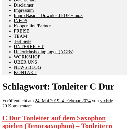
Disclaimer
Impressum
Impro Basic – Download PDF + mp3
INFOS
Kooperation/Partner
PREISE
TEAM
Test Seite
UNTERRICHT
Unterrichtsbedingungen (AGBs)
WORKSHOP
ÜBER UNS
NEWS BLOG
KONTAKT
Schlagwort:
Tonleiter C Dur
Veröffentlicht am
24. Mai 2019
24. Februar 2024
von
saxbrig
—
20 Kommentare
C Dur Tonleiter auf dem Saxophon
spielen (Tenorsaxophon) – Tonleitern