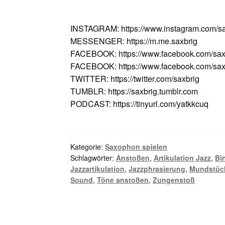
INSTAGRAM: https://www.instagram.com/sa
MESSENGER: https://m.me.saxbrig
FACEBOOK: https://www.facebook.com/sax
FACEBOOK: https://www.facebook.com/saxv
TWITTER: https://twitter.com/saxbrig
TUMBLR: https://saxbrig.tumblr.com
PODCAST: https://tinyurl.com/yatkkcuq
Kategorie:
Saxophon spielen
Schlagwörter:
Anstoßen
,
Artikulation Jazz
,
Bi
Jazzartikulation
,
Jazzphrasierung
,
Mundstüc
Sound
,
Töne anstoßen
,
Zungenstoß