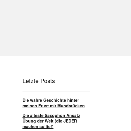
hutz
Disclaimer
Impressum
T
Unterrichtsbedingungen (AGBs)
Letzte Posts
Die wahre Geschichte hinter
meinen Frust mit Mundstücken
Die älteste Saxophon Ansatz
Übung der Welt (die JEDER
machen sollte!)