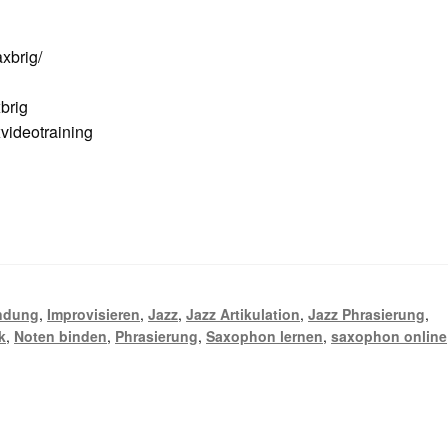
xbrig/
brig
ideotraining
ndung
,
Improvisieren
,
Jazz
,
Jazz Artikulation
,
Jazz Phrasierung
,
k
,
Noten binden
,
Phrasierung
,
Saxophon lernen
,
saxophon online