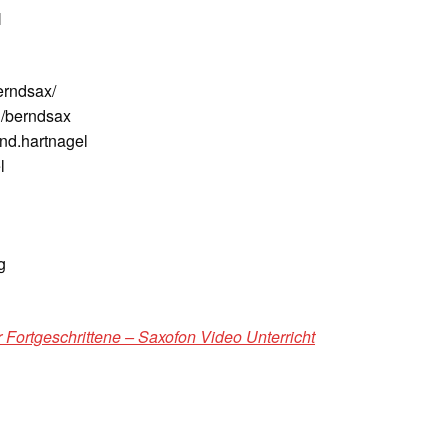
N
erndsax/
/berndsax
nd.hartnagel
l
g
 Fortgeschrittene – Saxofon Video Unterricht