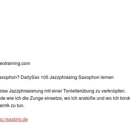
deotraining.com
Saxophon? DailySax 105 Jazzphrasing Saxophon lernen
eise Jazzphrasierung mit einer Tonleiterübung zu verknüpfen.
de wie ich die Zunge einsetze, wo ich anstoße und wo ich bind
amik zu tun.
tp://saxbrig.de