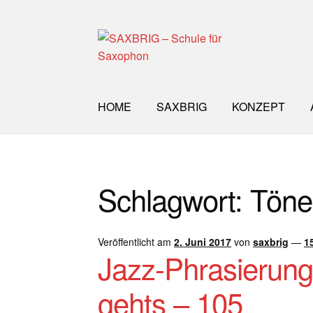
Zur
Zum
Navigation
Inhalt
springen
springen
HOME
SAXBRIG
KONZEPT
Start
40plus
Aktuelle Blog Artikel
ANMELD
Schlagwort:
Töne
Impro Basic – Download PDF + mp3
INFO
WORKSHOP
ÜBER UNS
NEWS BLOG
K
Veröffentlicht am
2. Juni 2017
von
saxbrig
—
1
Jazz-Phrasierun
gehts – 105