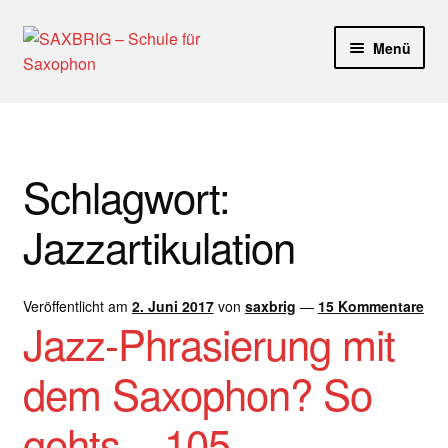
Zur
Zum
Menü
Navigation
Inhalt
springen
springen
Start
40plus
Schlagwort:
Aktuelle Blog Artikel
Jazzartikulation
ANMELDUNG
Veröffentlicht am
2. Juni 2017
von
saxbrig
—
15 Kommentare
Dankeschön – Impro Basic Downloads (Youtube)
Jazz-Phrasierung mit
Datenschutz
dem Saxophon? So
Disclaimer
gehts – 105