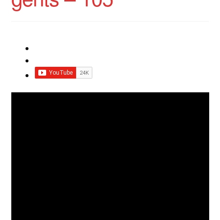
Impressum
Impro Basic – Download PDF + mp3
INFOS
Kooperation/Partner
PREISE
TEAM
Test Seite
UNTERRICHT