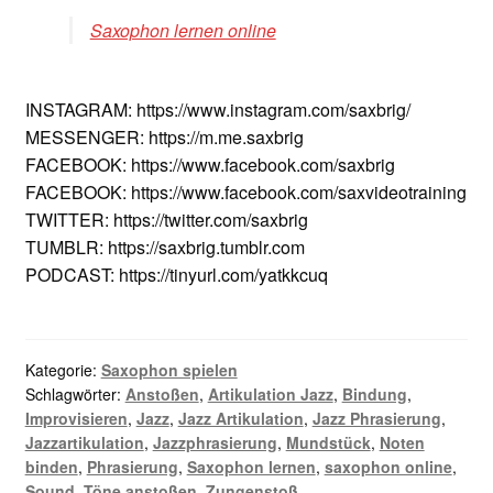
Saxophon lernen online
INSTAGRAM: https://www.instagram.com/saxbrig/
MESSENGER: https://m.me.saxbrig
FACEBOOK: https://www.facebook.com/saxbrig
FACEBOOK: https://www.facebook.com/saxvideotraining
TWITTER: https://twitter.com/saxbrig
TUMBLR: https://saxbrig.tumblr.com
PODCAST: https://tinyurl.com/yatkkcuq
Kategorie:
Saxophon spielen
Schlagwörter:
Anstoßen
,
Artikulation Jazz
,
Bindung
,
Improvisieren
,
Jazz
,
Jazz Artikulation
,
Jazz Phrasierung
,
Jazzartikulation
,
Jazzphrasierung
,
Mundstück
,
Noten
binden
,
Phrasierung
,
Saxophon lernen
,
saxophon online
,
Sound
,
Töne anstoßen
,
Zungenstoß