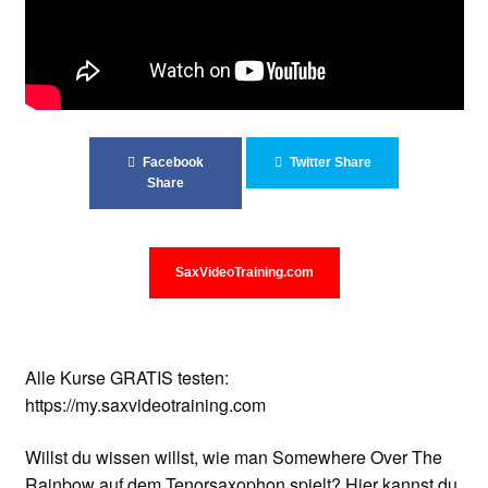
Unterrichtsbedingungen (AGBs)
WORKSHOP
ÜBER UNS
Facebook
Twitter Share
NEWS BLOG
Share
KONTAKT
SaxVideoTraining.com
Alle Kurse GRATIS testen:
https://my.saxvideotraining.com
Willst du wissen willst, wie man Somewhere Over The
Rainbow auf dem Tenorsaxophon spielt? Hier kannst du