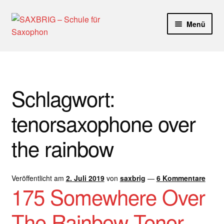
Zur
Zum
Menü
Navigation
Inhalt
springen
springen
Start
40plus
Schlagwort:
Aktuelle Blog Artikel
tenorsaxophone over
ANMELDUNG
the rainbow
Dankeschön – Impro Basic Downloads (Youtube)
Veröffentlicht am
2. Juli 2019
von
saxbrig
—
6 Kommentare
Datenschutz
175 Somewhere Over
Disclaimer
The Rainbow Tenor