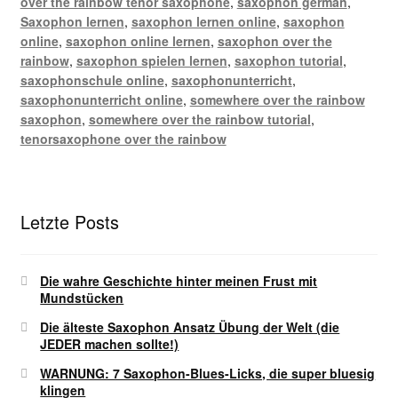
over the rainbow tenor saxophone
,
saxophon german
,
Saxophon lernen
,
saxophon lernen online
,
saxophon
online
,
saxophon online lernen
,
saxophon over the
rainbow
,
saxophon spielen lernen
,
saxophon tutorial
,
saxophonschule online
,
saxophonunterricht
,
saxophonunterricht online
,
somewhere over the rainbow
saxophon
,
somewhere over the rainbow tutorial
,
tenorsaxophone over the rainbow
Letzte Posts
Die wahre Geschichte hinter meinen Frust mit
Mundstücken
Die älteste Saxophon Ansatz Übung der Welt (die
JEDER machen sollte!)
WARNUNG: 7 Saxophon-Blues-Licks, die super bluesig
klingen