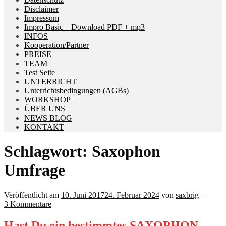
Disclaimer
Impressum
Impro Basic – Download PDF + mp3
INFOS
Kooperation/Partner
PREISE
TEAM
Test Seite
UNTERRICHT
Unterrichtsbedingungen (AGBs)
WORKSHOP
ÜBER UNS
NEWS BLOG
KONTAKT
Schlagwort:
Saxophon
Umfrage
Veröffentlicht am
10. Juni 2017
24. Februar 2024
von
saxbrig
—
3 Kommentare
Hast Du ein bestimmtes SAXOPHON-