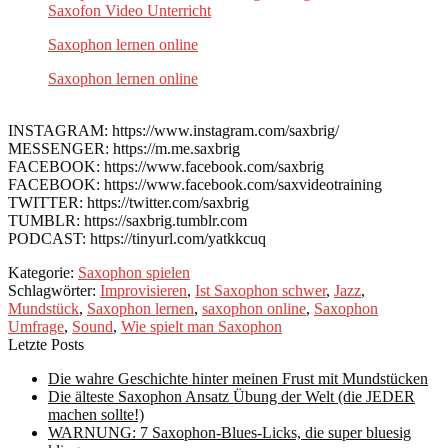
Saxofon Video Unterricht
Saxophon lernen online
Saxophon lernen online
INSTAGRAM: https://www.instagram.com/saxbrig/
MESSENGER: https://m.me.saxbrig
FACEBOOK: https://www.facebook.com/saxbrig
FACEBOOK: https://www.facebook.com/saxvideotraining
TWITTER: https://twitter.com/saxbrig
TUMBLR: https://saxbrig.tumblr.com
PODCAST: https://tinyurl.com/yatkkcuq
Kategorie:
Saxophon spielen
Schlagwörter:
Improvisieren
,
Ist Saxophon schwer
,
Jazz
,
Mundstück
,
Saxophon lernen
,
saxophon online
,
Saxophon
Umfrage
,
Sound
,
Wie spielt man Saxophon
Letzte Posts
Die wahre Geschichte hinter meinen Frust mit Mundstücken
Die älteste Saxophon Ansatz Übung der Welt (die JEDER
machen sollte!)
WARNUNG: 7 Saxophon-Blues-Licks, die super bluesig