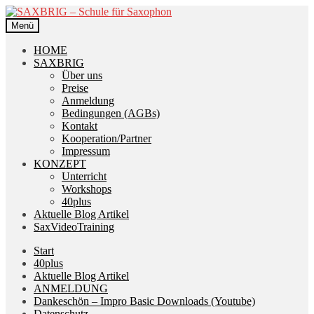
Zur
Zum
Navigation
Inhalt
Menü
springen
springen
HOME
SAXBRIG
Über uns
Preise
Anmeldung
Bedingungen (AGBs)
Kontakt
Kooperation/Partner
Impressum
KONZEPT
Unterricht
Workshops
40plus
Aktuelle Blog Artikel
SaxVideoTraining
Start
40plus
Aktuelle Blog Artikel
ANMELDUNG
Dankeschön – Impro Basic Downloads (Youtube)
Datenschutz