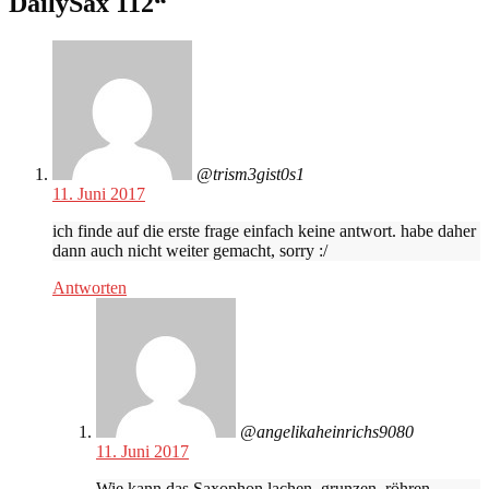
DailySax 112
“
@trism3gist0s1
11. Juni 2017
ich finde auf die erste frage einfach keine antwort. habe daher
dann auch nicht weiter gemacht, sorry :/
Antworten
@angelikaheinrichs9080
11. Juni 2017
Wie kann das Saxophon lachen, grunzen, röhren —