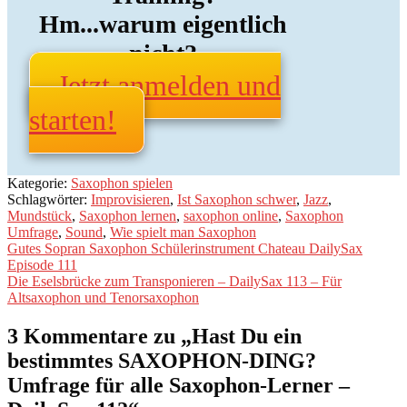
Hm...warum eigentlich
nicht?
Jetzt anmelden und
starten!
Kategorie:
Saxophon spielen
Schlagwörter:
Improvisieren
,
Ist Saxophon schwer
,
Jazz
,
Mundstück
,
Saxophon lernen
,
saxophon online
,
Saxophon
Umfrage
,
Sound
,
Wie spielt man Saxophon
Beitragsnavigation
Vorheriger
Gutes Sopran Saxophon Schülerinstrument Chateau DailySax
Beitrag:
Episode 111
Nächster
Die Eselsbrücke zum Transponieren – DailySax 113 – Für
Beitrag:
Altsaxophon und Tenorsaxophon
3 Kommentare zu „
Hast Du ein
bestimmtes SAXOPHON-DING?
Umfrage für alle Saxophon-Lerner –