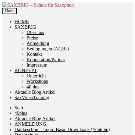
Zur
Zum
Navigation
Inhalt
Menü
springen
springen
HOME
SAXBRIG
Über uns
Preise
Anmeldung
Bedingungen (AGBs)
Kontakt
Kooperation/Partner
Impressum
KONZEPT
Unterricht
Workshops
40plus
Aktuelle Blog Artikel
SaxVideoTraining
Start
40plus
Aktuelle Blog Artikel
ANMELDUNG
Dankeschön – Impro Basic Downloads (Youtube)
Datenschutz