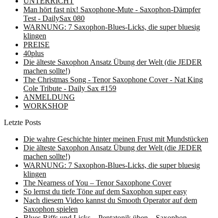
UNTERRICHT
Man hört fast nix! Saxophone-Mute - Saxophon-Dämpfer
Test - DailySax 080
WARNUNG: 7 Saxophon-Blues-Licks, die super bluesig
klingen
PREISE
40plus
Die älteste Saxophon Ansatz Übung der Welt (die JEDER
machen sollte!)
The Christmas Song - Tenor Saxophone Cover - Nat King
Cole Tribute - Daily Sax #159
ANMELDUNG
WORKSHOP
Letzte Posts
Die wahre Geschichte hinter meinen Frust mit Mundstücken
Die älteste Saxophon Ansatz Übung der Welt (die JEDER
machen sollte!)
WARNUNG: 7 Saxophon-Blues-Licks, die super bluesig
klingen
The Nearness of You – Tenor Saxophone Cover
So lernst du tiefe Töne auf dem Saxophon super easy
Nach diesem Video kannst du Smooth Operator auf dem
Saxophon spielen
Blues Riffs und Licks – Pentatonik üben – Saxophon