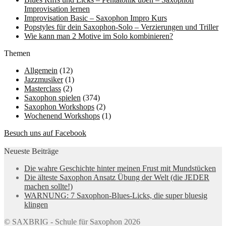
Improvisation lernen
Improvisation Basic – Saxophon Impro Kurs
Popstyles für dein Saxophon-Solo – Verzierungen und Triller
Wie kann man 2 Motive im Solo kombinieren?
Themen
Allgemein
(12)
Jazzmusiker
(1)
Masterclass
(2)
Saxophon spielen
(374)
Saxophon Workshops
(2)
Wochenend Workshops
(1)
Besuch uns auf Facebook
Neueste Beiträge
Die wahre Geschichte hinter meinen Frust mit Mundstücken
Die älteste Saxophon Ansatz Übung der Welt (die JEDER
machen sollte!)
WARNUNG: 7 Saxophon-Blues-Licks, die super bluesig
klingen
© SAXBRIG - Schule für Saxophon 2026