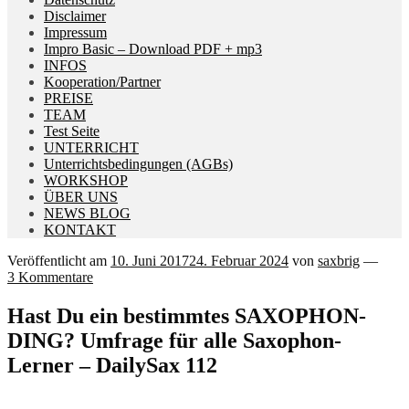
Disclaimer
Impressum
Impro Basic – Download PDF + mp3
INFOS
Kooperation/Partner
PREISE
TEAM
Test Seite
UNTERRICHT
Unterrichtsbedingungen (AGBs)
WORKSHOP
ÜBER UNS
NEWS BLOG
KONTAKT
Veröffentlicht am
10. Juni 2017
24. Februar 2024
von
saxbrig
—
3 Kommentare
Hast Du ein bestimmtes SAXOPHON-
DING? Umfrage für alle Saxophon-
Lerner – DailySax 112