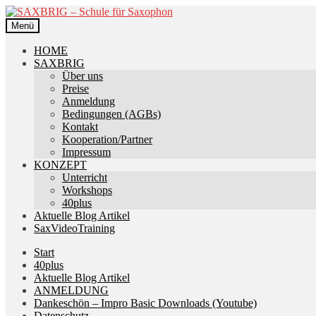
Zur
Zum
Navigation
Inhalt
Menü
springen
springen
HOME
SAXBRIG
Über uns
Preise
Anmeldung
Bedingungen (AGBs)
Kontakt
Kooperation/Partner
Impressum
KONZEPT
Unterricht
Workshops
40plus
Aktuelle Blog Artikel
SaxVideoTraining
Start
40plus
Aktuelle Blog Artikel
ANMELDUNG
Dankeschön – Impro Basic Downloads (Youtube)
Datenschutz