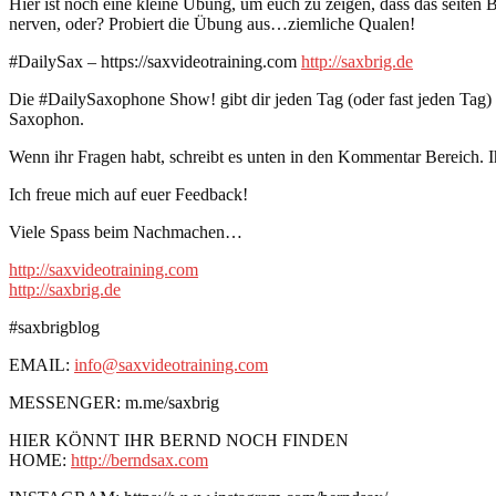
Hier ist noch eine kleine Übung, um euch zu zeigen, dass das seiten 
nerven, oder? Probiert die Übung aus…ziemliche Qualen!
#DailySax – https://saxvideotraining.com
http://saxbrig.de
Die #DailySaxophone Show! gibt dir jeden Tag (oder fast jeden Tag
Saxophon.
Wenn ihr Fragen habt, schreibt es unten in den Kommentar Bereich. I
Ich freue mich auf euer Feedback!
Viele Spass beim Nachmachen…
http://saxvideotraining.com
http://saxbrig.de
#saxbrigblog
EMAIL:
info@saxvideotraining.com
MESSENGER: m.me/saxbrig
HIER KÖNNT IHR BERND NOCH FINDEN
HOME:
http://berndsax.com