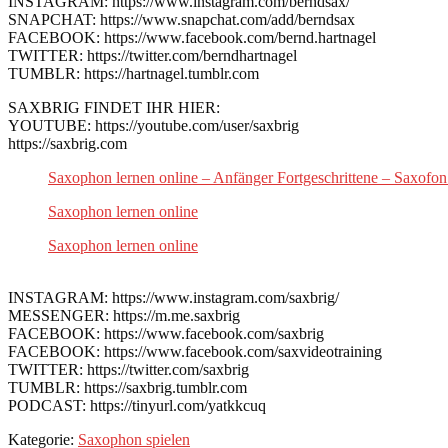
INSTAGRAM: https://www.instagram.com/berndsax/
SNAPCHAT: https://www.snapchat.com/add/berndsax
FACEBOOK: https://www.facebook.com/bernd.hartnagel
TWITTER: https://twitter.com/berndhartnagel
TUMBLR: https://hartnagel.tumblr.com
SAXBRIG FINDET IHR HIER:
YOUTUBE: https://youtube.com/user/saxbrig
https://saxbrig.com
Saxophon lernen online – Anfänger Fortgeschrittene – Saxofon
Saxophon lernen online
Saxophon lernen online
INSTAGRAM: https://www.instagram.com/saxbrig/
MESSENGER: https://m.me.saxbrig
FACEBOOK: https://www.facebook.com/saxbrig
FACEBOOK: https://www.facebook.com/saxvideotraining
TWITTER: https://twitter.com/saxbrig
TUMBLR: https://saxbrig.tumblr.com
PODCAST: https://tinyurl.com/yatkkcuq
Kategorie:
Saxophon spielen