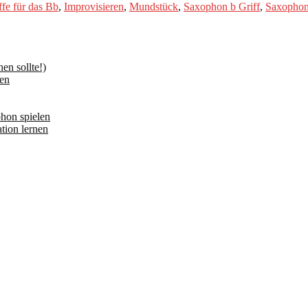
ffe für das Bb
,
Improvisieren
,
Mundstück
,
Saxophon b Griff
,
Saxophon
n sollte!)
en
hon spielen
tion lernen