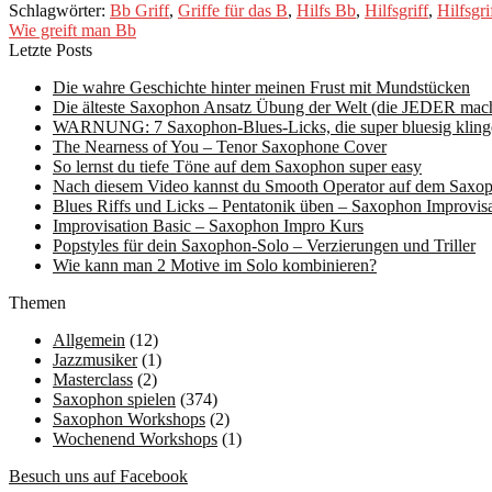
Schlagwörter:
Bb Griff
,
Griffe für das B
,
Hilfs Bb
,
Hilfsgriff
,
Hilfsgri
Wie greift man Bb
Letzte Posts
Die wahre Geschichte hinter meinen Frust mit Mundstücken
Die älteste Saxophon Ansatz Übung der Welt (die JEDER mache
WARNUNG: 7 Saxophon-Blues-Licks, die super bluesig kling
The Nearness of You – Tenor Saxophone Cover
So lernst du tiefe Töne auf dem Saxophon super easy
Nach diesem Video kannst du Smooth Operator auf dem Saxop
Blues Riffs und Licks – Pentatonik üben – Saxophon Improvisa
Improvisation Basic – Saxophon Impro Kurs
Popstyles für dein Saxophon-Solo – Verzierungen und Triller
Wie kann man 2 Motive im Solo kombinieren?
Themen
Allgemein
(12)
Jazzmusiker
(1)
Masterclass
(2)
Saxophon spielen
(374)
Saxophon Workshops
(2)
Wochenend Workshops
(1)
Besuch uns auf Facebook