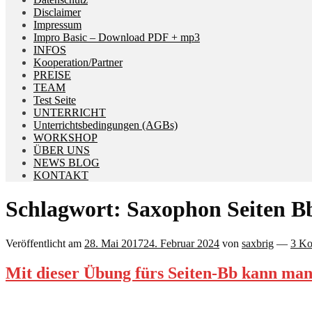
Disclaimer
Impressum
Impro Basic – Download PDF + mp3
INFOS
Kooperation/Partner
PREISE
TEAM
Test Seite
UNTERRICHT
Unterrichtsbedingungen (AGBs)
WORKSHOP
ÜBER UNS
NEWS BLOG
KONTAKT
Schlagwort:
Saxophon Seiten B
Veröffentlicht am
28. Mai 2017
24. Februar 2024
von
saxbrig
—
3 K
Mit dieser Übung fürs Seiten-Bb kann man 