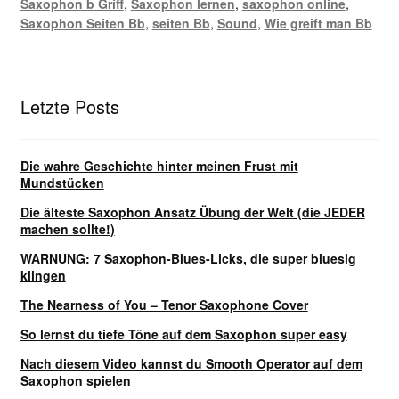
Saxophon b Griff
,
Saxophon lernen
,
saxophon online
,
Saxophon Seiten Bb
,
seiten Bb
,
Sound
,
Wie greift man Bb
Letzte Posts
Die wahre Geschichte hinter meinen Frust mit
Mundstücken
Die älteste Saxophon Ansatz Übung der Welt (die JEDER
machen sollte!)
WARNUNG: 7 Saxophon-Blues-Licks, die super bluesig
klingen
The Nearness of You – Tenor Saxophone Cover
So lernst du tiefe Töne auf dem Saxophon super easy
Nach diesem Video kannst du Smooth Operator auf dem
Saxophon spielen