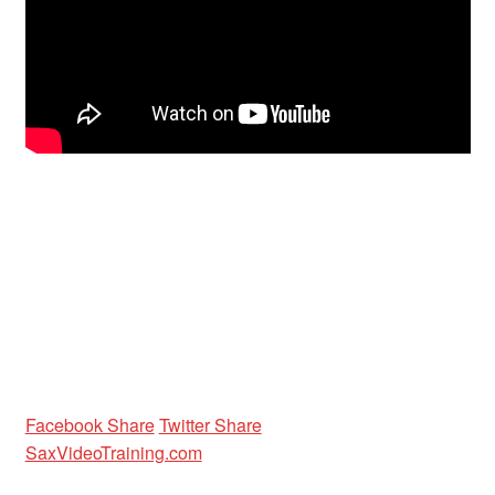
Unterrichtsbedingungen (AGBs)
WORKSHOP
ÜBER UNS
NEWS BLOG
KONTAKT
Facebook Share
Twitter Share
SaxVideoTraining.com