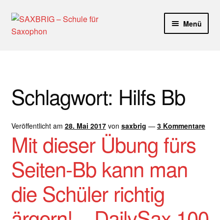
Zur
Zum
Menü
Navigation
Inhalt
springen
springen
Start
40plus
Schlagwort:
Hilfs Bb
Aktuelle Blog Artikel
Veröffentlicht am
28. Mai 2017
von
saxbrig
—
3 Kommentare
ANMELDUNG
Mit dieser Übung fürs
Dankeschön – Impro Basic Downloads (Youtube)
Seiten-Bb kann man
Datenschutz
die Schüler richtig
Disclaimer
ärgern! – DailySax 100