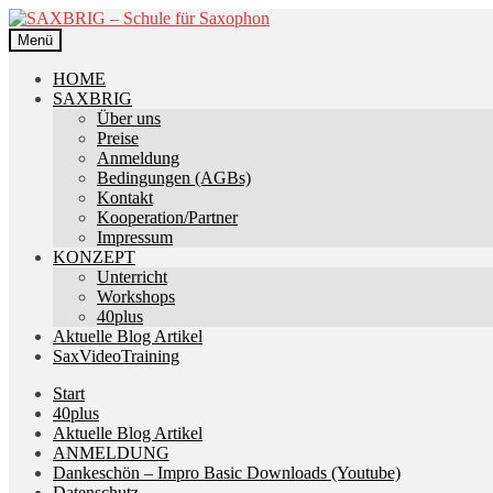
Zur
Zum
Navigation
Inhalt
Menü
springen
springen
HOME
SAXBRIG
Über uns
Preise
Anmeldung
Bedingungen (AGBs)
Kontakt
Kooperation/Partner
Impressum
KONZEPT
Unterricht
Workshops
40plus
Aktuelle Blog Artikel
SaxVideoTraining
Start
40plus
Aktuelle Blog Artikel
ANMELDUNG
Dankeschön – Impro Basic Downloads (Youtube)
Datenschutz