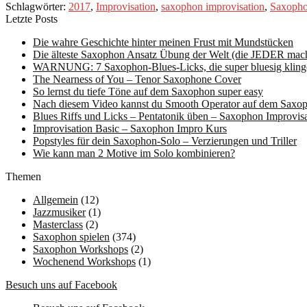
Schlagwörter:
2017
,
Improvisation
,
saxophon improvisation
,
Saxopho
Letzte Posts
Die wahre Geschichte hinter meinen Frust mit Mundstücken
Die älteste Saxophon Ansatz Übung der Welt (die JEDER mache
WARNUNG: 7 Saxophon-Blues-Licks, die super bluesig kling
The Nearness of You – Tenor Saxophone Cover
So lernst du tiefe Töne auf dem Saxophon super easy
Nach diesem Video kannst du Smooth Operator auf dem Saxop
Blues Riffs und Licks – Pentatonik üben – Saxophon Improvisa
Improvisation Basic – Saxophon Impro Kurs
Popstyles für dein Saxophon-Solo – Verzierungen und Triller
Wie kann man 2 Motive im Solo kombinieren?
Themen
Allgemein
(12)
Jazzmusiker
(1)
Masterclass
(2)
Saxophon spielen
(374)
Saxophon Workshops
(2)
Wochenend Workshops
(1)
Besuch uns auf Facebook