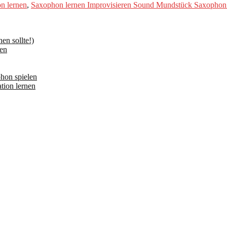
n lernen
,
Saxophon lernen Improvisieren Sound Mundstück Saxophon 
n sollte!)
en
hon spielen
tion lernen