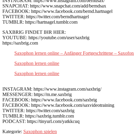
INSTAGRAM: https://www.instagram.com/berndsax/
SNAPCHAT: https://www.snapchat.com/add/berndsax
FACEBOOK: https://www.facebook.com/bernd.hartnagel
TWITTER: https://twitter.com/berndhartnagel
TUMBLR: https://hartnagel.tumblr.com
SAXBRIG FINDET IHR HIER:
YOUTUBE: https://youtube.com/user/saxbrig
https://saxbrig.com
Saxophon lernen online – Anfänger Fortgeschrittene – Saxofon
Saxophon lernen online
Saxophon lernen online
INSTAGRAM: https://www.instagram.com/saxbrig/
MESSENGER: https://m.me.saxbrig
FACEBOOK: https://www.facebook.com/saxbrig
FACEBOOK: https://www.facebook.com/saxvideotraining
TWITTER: https://twitter.com/saxbrig
TUMBLR: https://saxbrig.tumblr.com
PODCAST: https://tinyurl.com/yatkkcuq
Kategorie:
Saxophon spielen