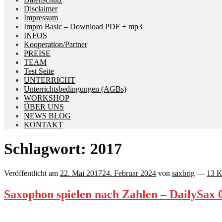
Disclaimer
Impressum
Impro Basic – Download PDF + mp3
INFOS
Kooperation/Partner
PREISE
TEAM
Test Seite
UNTERRICHT
Unterrichtsbedingungen (AGBs)
WORKSHOP
ÜBER UNS
NEWS BLOG
KONTAKT
Schlagwort:
2017
Veröffentlicht am
22. Mai 2017
24. Februar 2024
von
saxbrig
—
13 
Saxophon spielen nach Zahlen – DailySax 