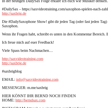
In der heutigen DailySax Folge erkläre ich euch wie Musiker denken
#DailySax – https://saxvideotraining.com/saxophon-spielen-nach-zah
http://saxbrig.de
Die #DailySaxophone Show! gibt dir jeden Tag (oder fast jeden Tag
Saxophon.
Wenn ihr Fragen habt, schreibt es unten in den Kommentar Bereich. I
Ich freue mich auf euer Feedback!
Viele Spass beim Nachmachen…
http://saxvideotraining.com
http://saxbrig.de
#saxbrigblog
EMAIL:
info@saxvideotraining.com
MESSENGER: m.me/saxbrig
HIER KÖNNT IHR BERND NOCH FINDEN
HOME:
http://berndsax.com