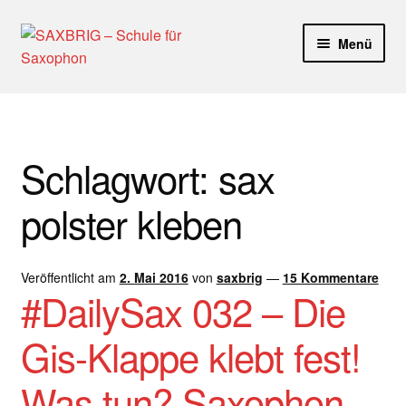
Zur
Zum
Menü
Navigation
Inhalt
springen
springen
Start
40plus
Schlagwort:
sax
Aktuelle Blog Artikel
polster kleben
ANMELDUNG
Veröffentlicht am
2. Mai 2016
von
saxbrig
—
15 Kommentare
Dankeschön – Impro Basic Downloads (Youtube)
#DailySax 032 – Die
Datenschutz
Gis-Klappe klebt fest!
Disclaimer
Was tun? Saxophon