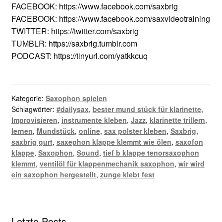
FACEBOOK: https://www.facebook.com/saxbrig
FACEBOOK: https://www.facebook.com/saxvideotraining
TWITTER: https://twitter.com/saxbrig
TUMBLR: https://saxbrig.tumblr.com
PODCAST: https://tinyurl.com/yatkkcuq
Kategorie:
Saxophon spielen
Schlagwörter:
#dailysax
,
bester mund stück für klarinette
,
Improvisieren
,
instrumente kleben
,
Jazz
,
klarinette trillern
,
lernen
,
Mundstück
,
online
,
sax polster kleben
,
Saxbrig
,
saxbrig gurt
,
saxephon klappe klemmt wie ölen
,
saxofon
klappe
,
Saxophon
,
Sound
,
tief b klappe tenorsaxophon
klemmt
,
ventilöl für klappenmechanik saxophon
,
wir wird
ein saxophon hergestellt
,
zunge klebt fest
Letzte Posts