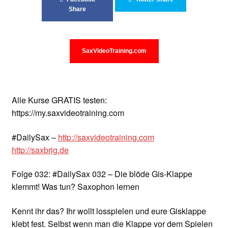
Unterrichtsbedingungen (AGBs)
Share
WORKSHOP
SaxVideoTraining.com
ÜBER UNS
NEWS BLOG
Alle Kurse GRATIS testen:
KONTAKT
https://my.saxvideotraining.com
#DailySax –
http://saxvideotraining.com
http://saxbrig.de
Folge 032: #DailySax 032 – Die blöde Gis-Klappe
klemmt! Was tun? Saxophon lernen
Kennt ihr das? Ihr wollt losspielen und eure Gisklappe
klebt fest. Selbst wenn man die Klappe vor dem Spielen