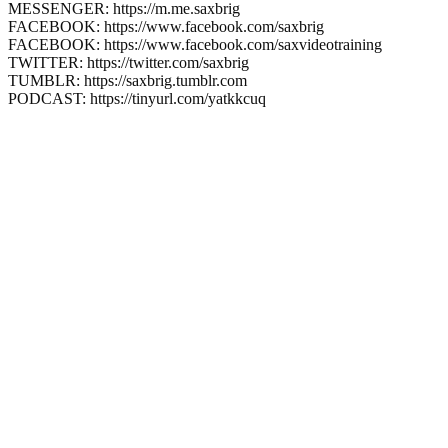
MESSENGER: https://m.me.saxbrig
FACEBOOK: https://www.facebook.com/saxbrig
FACEBOOK: https://www.facebook.com/saxvideotraining
TWITTER: https://twitter.com/saxbrig
TUMBLR: https://saxbrig.tumblr.com
PODCAST: https://tinyurl.com/yatkkcuq
Hast Du schon
Deinen
kostenlosen
Premium Account
eröffnet?
Gratis Saxophon
Training?
Hm...warum eigentlich