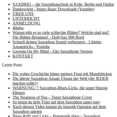
SAXBRIG – die Saxophonschule in Köln, Berlin und Online
Dankeschön - Impro Basic Downloads (Youtube)
ÜBER UNS
UNTERRICHT
ANMELDUNG
40plus
Warum gibt es so viele schlechte Blätter? Welche sind gut?
Die Blätter-Beratung! - DailySax 098 Reed
Schnell deinen Saxophon Sound verbessern - 3 kleine
Ansatztricks - Youtube
Georgia On My Mind - Alto Saxophone Version
KONTAKT
Letzte Posts
Die wahre Geschichte hinter meinen Frust mit Mundstücken
Die älteste Saxophon Ansatz Übung der Welt (die JEDER
machen sollte!)
WARNUNG: 7 Saxophon-Blues-Licks, die super bluesig
klingen
The Nearness of You – Tenor Saxophone Cover
So lernst du tiefe Töne auf dem Saxophon super easy
Nach diesem Video kannst du Smooth Operator auf dem
Saxophon spielen
Blues Riffs und Licks – Pentatonik üben – Saxophon