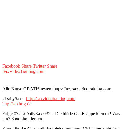
Facebook Share
Twitter Share
SaxVideoTraining.com
Alle Kurse GRATIS testen: https://my.saxvideotraining.com
#DailySax –
http://saxvideotraining.com
http://saxbrig.de
Folge 032: #DailySax 032 – Die blöde Gis-Klappe klemmt! Was
tun? Saxophon lernen
Kennt ihr das? Ihr wollt losspielen und eure Gisklappe klebt fest.