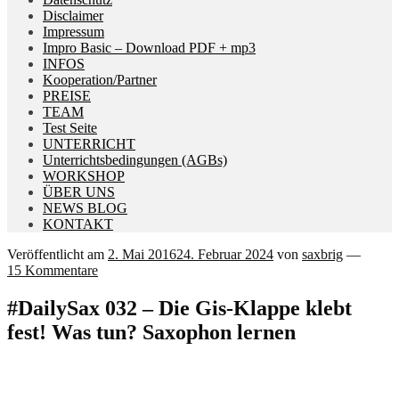
Disclaimer
Impressum
Impro Basic – Download PDF + mp3
INFOS
Kooperation/Partner
PREISE
TEAM
Test Seite
UNTERRICHT
Unterrichtsbedingungen (AGBs)
WORKSHOP
ÜBER UNS
NEWS BLOG
KONTAKT
Veröffentlicht am
2. Mai 2016
24. Februar 2024
von
saxbrig
—
15 Kommentare
#DailySax 032 – Die Gis-Klappe klebt
fest! Was tun? Saxophon lernen