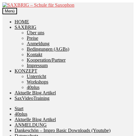
Zur
Zum
Navigation
Inhalt
Menü
springen
springen
HOME
SAXBRIG
Über uns
Preise
Anmeldung
Bedingungen (AGBs)
Kontakt
Kooperation/Partner
Impressum
KONZEPT
Unterricht
Workshops
40plus
Aktuelle Blog Artikel
SaxVideoTraining
Start
40plus
Aktuelle Blog Artikel
ANMELDUNG
Dankeschön – Impro Basic Downloads (Youtube)
Datenschutz