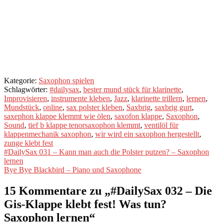
nicht?
Jetzt anmelden und
starten!
Kategorie:
Saxophon spielen
Schlagwörter:
#dailysax
,
bester mund stück für klarinette
,
Improvisieren
,
instrumente kleben
,
Jazz
,
klarinette trillern
,
lernen
,
Mundstück
,
online
,
sax polster kleben
,
Saxbrig
,
saxbrig gurt
,
saxephon klappe klemmt wie ölen
,
saxofon klappe
,
Saxophon
,
Sound
,
tief b klappe tenorsaxophon klemmt
,
ventilöl für
klappenmechanik saxophon
,
wir wird ein saxophon hergestellt
,
zunge klebt fest
Beitragsnavigation
Vorheriger
#DailySax 031 – Kann man auch die Polster putzen? – Saxophon
Beitrag:
lernen
Nächster
Bye Bye Blackbird – Piano und Saxophone
Beitrag:
15 Kommentare zu „
#DailySax 032 – Die
Gis-Klappe klebt fest! Was tun?
Saxophon lernen
“