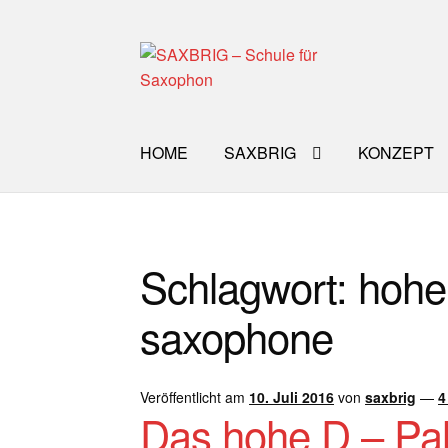
Zur
Zum
Navigation
Inhalt
springen
springen
HOME
SAXBRIG
KONZEPT
Start
40plus
Aktuelle Blog Artikel
ANMELD
Schlagwort:
hohe
Impro Basic – Download PDF + mp3
INFO
saxophone
WORKSHOP
ÜBER UNS
NEWS BLOG
K
Veröffentlicht am
10. Juli 2016
von
saxbrig
—
4
Das hohe D – Pa