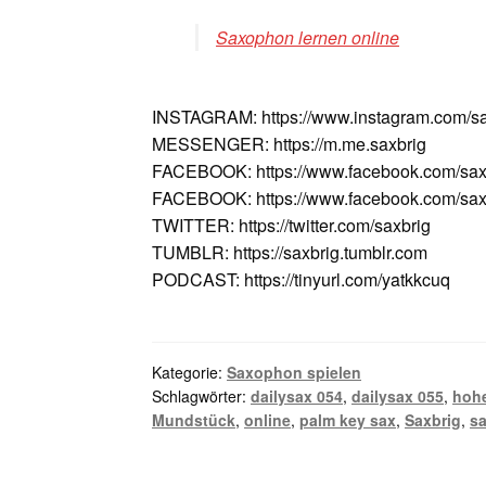
Saxophon lernen online
INSTAGRAM: https://www.instagram.com/sa
MESSENGER: https://m.me.saxbrig
FACEBOOK: https://www.facebook.com/sax
FACEBOOK: https://www.facebook.com/saxv
TWITTER: https://twitter.com/saxbrig
TUMBLR: https://saxbrig.tumblr.com
PODCAST: https://tinyurl.com/yatkkcuq
Kategorie:
Saxophon spielen
Schlagwörter:
dailysax 054
,
dailysax 055
,
hohe
Mundstück
,
online
,
palm key sax
,
Saxbrig
,
sa