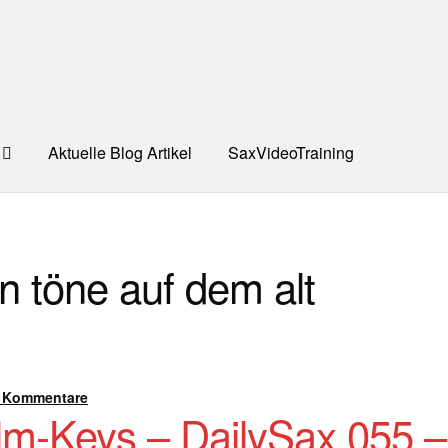
Aktuelle Blog Artikel
SaxVideoTraining
UNG
Dankeschön – Impro Basic Downloads (Youtube)
Datensc
n töne auf dem alt
S
Kooperation/Partner
PREISE
TEAM
Test Seite
UNTERRICH
ONTAKT
 Kommentare
lm-Keys – DailySax 055 –