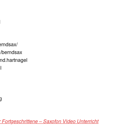
N
erndsax/
/berndsax
nd.hartnagel
l
g
 Fortgeschrittene – Saxofon Video Unterricht