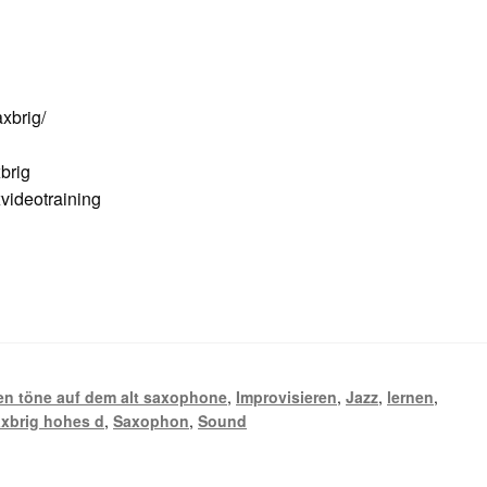
xbrig/
brig
ideotraining
n töne auf dem alt saxophone
,
Improvisieren
,
Jazz
,
lernen
,
xbrig hohes d
,
Saxophon
,
Sound