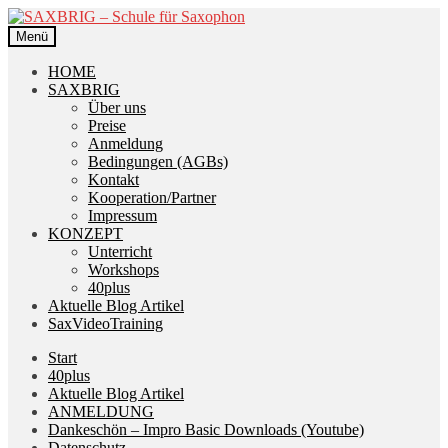
Zur
Zum
Navigation
Inhalt
Menü
springen
springen
HOME
SAXBRIG
Über uns
Preise
Anmeldung
Bedingungen (AGBs)
Kontakt
Kooperation/Partner
Impressum
KONZEPT
Unterricht
Workshops
40plus
Aktuelle Blog Artikel
SaxVideoTraining
Start
40plus
Aktuelle Blog Artikel
ANMELDUNG
Dankeschön – Impro Basic Downloads (Youtube)
Datenschutz