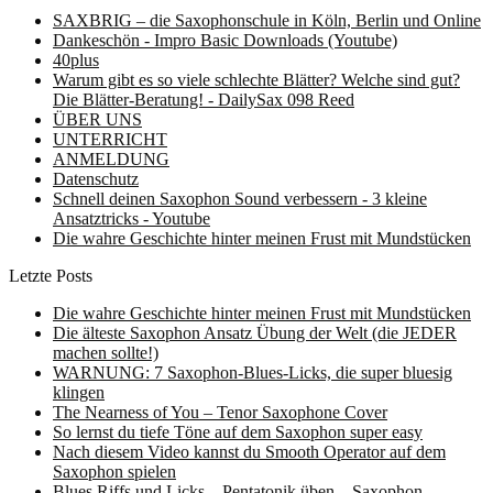
SAXBRIG – die Saxophonschule in Köln, Berlin und Online
Dankeschön - Impro Basic Downloads (Youtube)
40plus
Warum gibt es so viele schlechte Blätter? Welche sind gut?
Die Blätter-Beratung! - DailySax 098 Reed
ÜBER UNS
UNTERRICHT
ANMELDUNG
Datenschutz
Schnell deinen Saxophon Sound verbessern - 3 kleine
Ansatztricks - Youtube
Die wahre Geschichte hinter meinen Frust mit Mundstücken
Letzte Posts
Die wahre Geschichte hinter meinen Frust mit Mundstücken
Die älteste Saxophon Ansatz Übung der Welt (die JEDER
machen sollte!)
WARNUNG: 7 Saxophon-Blues-Licks, die super bluesig
klingen
The Nearness of You – Tenor Saxophone Cover
So lernst du tiefe Töne auf dem Saxophon super easy
Nach diesem Video kannst du Smooth Operator auf dem
Saxophon spielen
Blues Riffs und Licks – Pentatonik üben – Saxophon