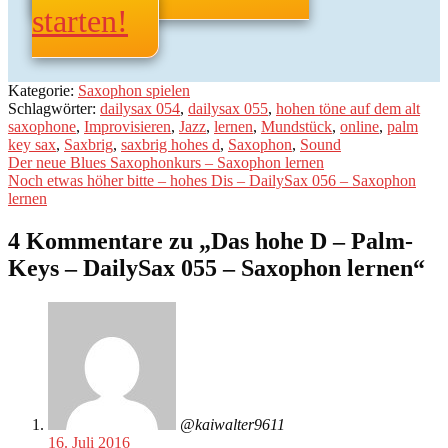
starten!
Kategorie:
Saxophon spielen
Schlagwörter:
dailysax 054
,
dailysax 055
,
hohen töne auf dem alt
saxophone
,
Improvisieren
,
Jazz
,
lernen
,
Mundstück
,
online
,
palm
key sax
,
Saxbrig
,
saxbrig hohes d
,
Saxophon
,
Sound
Beitragsnavigation
Vorheriger
Der neue Blues Saxophonkurs – Saxophon lernen
Beitrag:
Nächster
Noch etwas höher bitte – hohes Dis – DailySax 056 – Saxophon
Beitrag:
lernen
4 Kommentare zu „
Das hohe D – Palm-
Keys – DailySax 055 – Saxophon lernen
“
@kaiwalter9611
16. Juli 2016