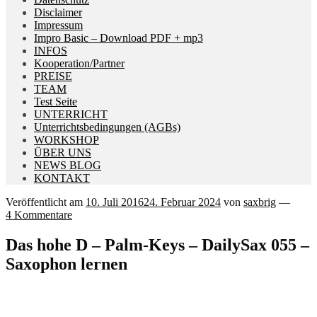
Disclaimer
Impressum
Impro Basic – Download PDF + mp3
INFOS
Kooperation/Partner
PREISE
TEAM
Test Seite
UNTERRICHT
Unterrichtsbedingungen (AGBs)
WORKSHOP
ÜBER UNS
NEWS BLOG
KONTAKT
Veröffentlicht am
10. Juli 2016
24. Februar 2024
von
saxbrig
—
4 Kommentare
Das hohe D – Palm-Keys – DailySax 055 –
Saxophon lernen