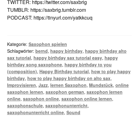
TWITTER: https://twitter.com/saxbrig
TUMBLR: https://saxbrig.tumblr.com
PODCAST: https://tinyurl.com/yatkkcuq
Kategorie:
Saxophon spielen
Schlagwörter:
bernd
,
happy birthday
,
happy birthday alto
sax tutorial
,
happy birthday sax tutorial easy
,
happy
birthday song saxophone
,
happy birthday to you
(composition)
,
Happy Birthday tutorial
,
how to play happy
birthday
,
how to play happy birthday on alto sax
,
Improvisieren
,
Jazz
,
lernen Saxophon
,
Mundstück
,
online
saxophon lernen
,
saxophon german
,
saxophon lernen
online
,
saxophon online
,
saxophon online lernen
,
saxophonschule
,
saxophonunterricht
,
saxophonunterricht online
,
Sound