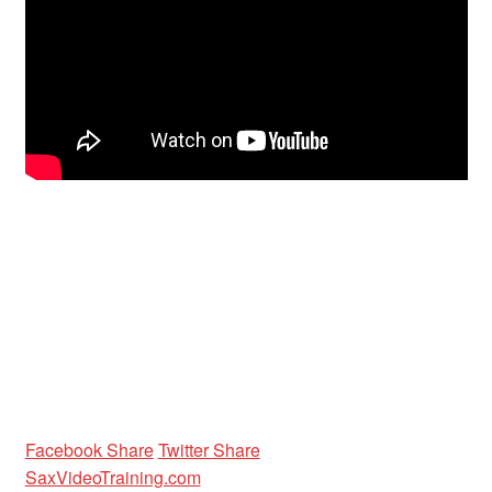
Unterrichtsbedingungen (AGBs)
WORKSHOP
ÜBER UNS
NEWS BLOG
KONTAKT
Facebook Share
Twitter Share
SaxVideoTraining.com