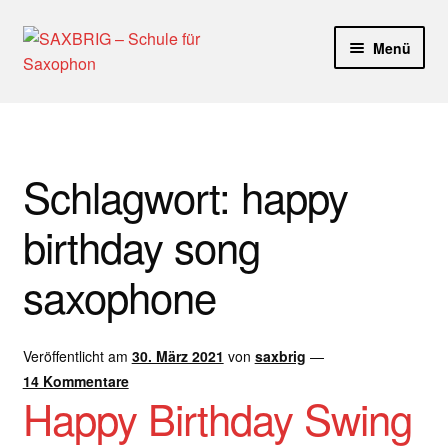
Zur
Zum
Menü
Navigation
Inhalt
springen
springen
Start
40plus
Schlagwort:
happy
Aktuelle Blog Artikel
birthday song
ANMELDUNG
saxophone
Dankeschön – Impro Basic Downloads (Youtube)
Veröffentlicht am
30. März 2021
von
saxbrig
—
Datenschutz
14 Kommentare
Happy Birthday Swing
Disclaimer