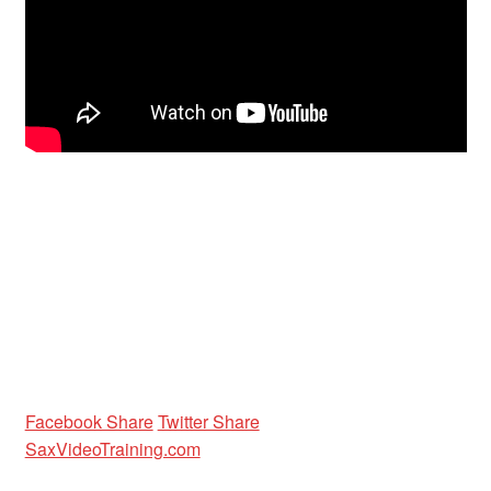
Unterrichtsbedingungen (AGBs)
WORKSHOP
ÜBER UNS
NEWS BLOG
KONTAKT
Facebook Share
Twitter Share
SaxVideoTraining.com