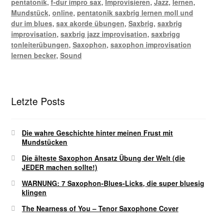
pentatonik
,
f-dur impro sax
,
Improvisieren
,
Jazz
,
lernen
,
Mundstück
,
online
,
pentatonik saxbrig lernen moll und
dur im blues
,
sax akorde übungen
,
Saxbrig
,
saxbrig
improvisation
,
saxbrig jazz improvisation
,
saxbrigg
tonleiterübungen
,
Saxophon
,
saxophon improvisation
lernen becker
,
Sound
Letzte Posts
Die wahre Geschichte hinter meinen Frust mit
Mundstücken
Die älteste Saxophon Ansatz Übung der Welt (die
JEDER machen sollte!)
WARNUNG: 7 Saxophon-Blues-Licks, die super bluesig
klingen
The Nearness of You – Tenor Saxophone Cover