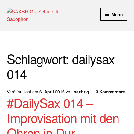
Zur
Zum
Menü
Navigation
Inhalt
springen
springen
Start
40plus
Schlagwort:
dailysax
Aktuelle Blog Artikel
014
ANMELDUNG
Veröffentlicht am
6. April 2016
von
saxbrig
—
3 Kommentare
Dankeschön – Impro Basic Downloads (Youtube)
#DailySax 014 –
Datenschutz
Improvisation mit den
Disclaimer
Ohren in Dur –