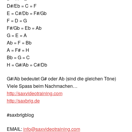
D#/Eb = C = F
E = C#/Db = F#/Gb
F = D = G
F#/Gb = Eb = Ab
G = E = A
Ab = F = Bb
A = F# = H
Bb = G = C
H = G#/Ab = C#/Db
G#/Ab bedeutet G# oder Ab (sind die gleichen Töne)
Viele Spass beim Nachmachen…
http://saxvideotraining.com
http://saxbrig.de
#saxbrigblog
EMAIL:
info@saxvideotraining.com