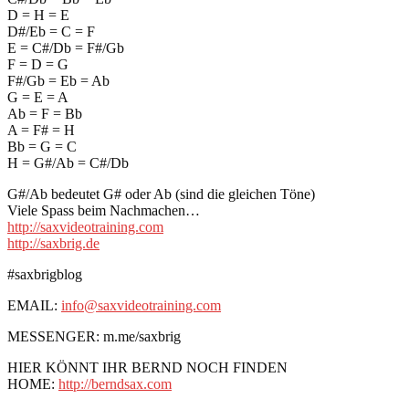
D = H = E
D#/Eb = C = F
E = C#/Db = F#/Gb
F = D = G
F#/Gb = Eb = Ab
G = E = A
Ab = F = Bb
A = F# = H
Bb = G = C
H = G#/Ab = C#/Db
G#/Ab bedeutet G# oder Ab (sind die gleichen Töne)
Viele Spass beim Nachmachen…
http://saxvideotraining.com
http://saxbrig.de
#saxbrigblog
EMAIL:
info@saxvideotraining.com
MESSENGER: m.me/saxbrig
HIER KÖNNT IHR BERND NOCH FINDEN
HOME:
http://berndsax.com