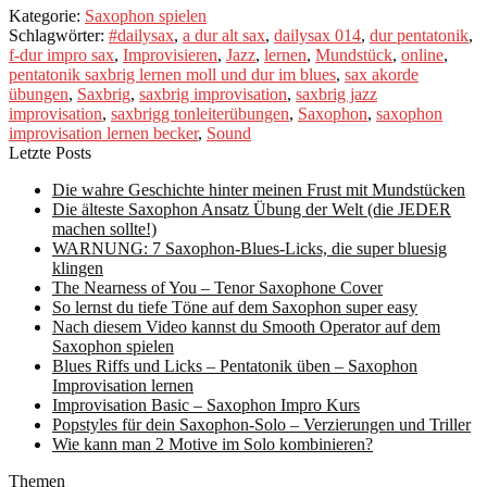
Kategorie:
Saxophon spielen
Schlagwörter:
#dailysax
,
a dur alt sax
,
dailysax 014
,
dur pentatonik
,
f-dur impro sax
,
Improvisieren
,
Jazz
,
lernen
,
Mundstück
,
online
,
pentatonik saxbrig lernen moll und dur im blues
,
sax akorde
übungen
,
Saxbrig
,
saxbrig improvisation
,
saxbrig jazz
improvisation
,
saxbrigg tonleiterübungen
,
Saxophon
,
saxophon
improvisation lernen becker
,
Sound
Letzte Posts
Die wahre Geschichte hinter meinen Frust mit Mundstücken
Die älteste Saxophon Ansatz Übung der Welt (die JEDER
machen sollte!)
WARNUNG: 7 Saxophon-Blues-Licks, die super bluesig
klingen
The Nearness of You – Tenor Saxophone Cover
So lernst du tiefe Töne auf dem Saxophon super easy
Nach diesem Video kannst du Smooth Operator auf dem
Saxophon spielen
Blues Riffs und Licks – Pentatonik üben – Saxophon
Improvisation lernen
Improvisation Basic – Saxophon Impro Kurs
Popstyles für dein Saxophon-Solo – Verzierungen und Triller
Wie kann man 2 Motive im Solo kombinieren?
Themen