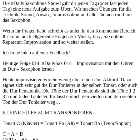
Die #DailySaxophone Show! gibt dir jeden Tag (oder fast jeden
Tag) eine neue Aufgabe zum Üben. Wir machen Übungen für die
Technik, Sound, Ansatz, Improvisation und alle Themen rund um
das Saxophon.
Wenn ihr Fragen habt, schreibt es unten in den Kommentar Bereich.
Ihr könnt auch allgemeine Fragen zur Musik, Jazz, Saxophon
Reparatur, Improvisation und so weiter stellen.
Ich freue mich auf euer Feedback!
Heutige Folge 014: #DailySax 014 – Improvisation mit den Ohren
in Dur – Saxophon lernen
Heute improvisieren wir ein wenig über einen Dur Akkord. Dazu
eignet sich sehr gut die Dur Tonleiter in der selben Tonart, oder auch
die Dur Pentatonik. Die Töne der Dur Pentatonik sind die Töne 1 2
3 5 und 6 der Tonleiter. Ihr lasst einfach den vierten und den siebten
Ton der Dur Tonleiter weg…
KLEINE HILFE ZUM TRANSPONIEREN:
Tonart C (Klavier) = Tonart Eb (Alt) = Tonart Bb (Tenor/Sopran)
C = A = D
C#/Db = Bb = Eb