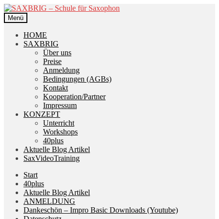
Zur
Zum
Navigation
Inhalt
Menü
springen
springen
HOME
SAXBRIG
Über uns
Preise
Anmeldung
Bedingungen (AGBs)
Kontakt
Kooperation/Partner
Impressum
KONZEPT
Unterricht
Workshops
40plus
Aktuelle Blog Artikel
SaxVideoTraining
Start
40plus
Aktuelle Blog Artikel
ANMELDUNG
Dankeschön – Impro Basic Downloads (Youtube)
Datenschutz