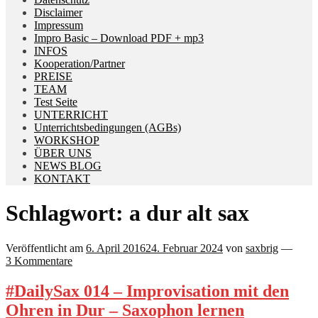
Disclaimer
Impressum
Impro Basic – Download PDF + mp3
INFOS
Kooperation/Partner
PREISE
TEAM
Test Seite
UNTERRICHT
Unterrichtsbedingungen (AGBs)
WORKSHOP
ÜBER UNS
NEWS BLOG
KONTAKT
Schlagwort:
a dur alt sax
Veröffentlicht am
6. April 2016
24. Februar 2024
von
saxbrig
—
3 Kommentare
#DailySax 014 – Improvisation mit den
Ohren in Dur – Saxophon lernen