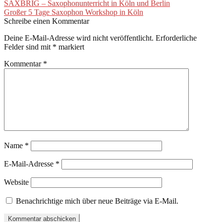
Beitragsnavigation
Vorheriger
SAXBRIG – Saxophonunterricht in Köln und Berlin
Beitrag:
Nächster
Großer 5 Tage Saxophon Workshop in Köln
Beitrag:
Schreibe einen Kommentar
Deine E-Mail-Adresse wird nicht veröffentlicht.
Erforderliche
Felder sind mit
*
markiert
Kommentar
*
Name
*
E-Mail-Adresse
*
Website
Benachrichtige mich über neue Beiträge via E-Mail.