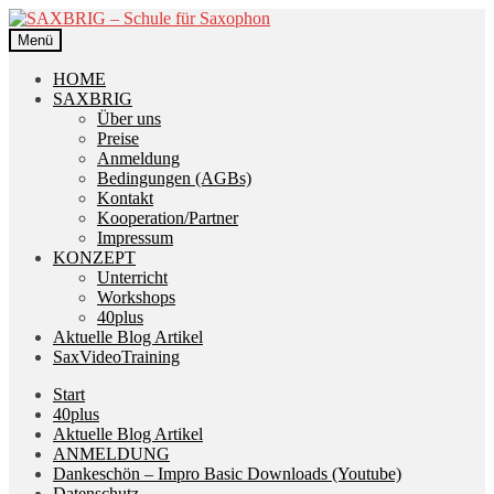
Zur
Zum
Navigation
Inhalt
Menü
springen
springen
HOME
SAXBRIG
Über uns
Preise
Anmeldung
Bedingungen (AGBs)
Kontakt
Kooperation/Partner
Impressum
KONZEPT
Unterricht
Workshops
40plus
Aktuelle Blog Artikel
SaxVideoTraining
Start
40plus
Aktuelle Blog Artikel
ANMELDUNG
Dankeschön – Impro Basic Downloads (Youtube)
Datenschutz