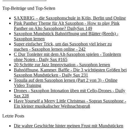
Top-Beiträge und Top-Seiten
SAXBRIG – die Saxophonschule in Köln, Berlin und Online
Pink Panther Theme für Alt Saxophon - How to play Pink
Panther on Alto Saxophone? DailySax 149
Saxophon Mundstück Bahnöffnung und Blätter (Reeds) -
Saxophon lernen
Super einfacher Trick, um das Saxophon viel leiser zu
machen - Saxophon lernen online - 242
C Dur Tonleiter mit dem Alt-Saxophon spielen - Tonleitern
ohne Noten - Daily Sax #165
20 Schritte zur Jazz Improvisation - Saxophon lernen
Bahnöffnung, Kammer, Baffle - Die 3 wichtigsten Größen bei
Saxophon Mundstücken - Daily Sax 231
Tequila auf dem Saxophon lernen (Part 2 von 3) - Online
Video Training
Drones - Saxophon Intonation üben mit Cello-Drones - Daily
Sax 228
Have Yourself a Merry Little Christmas - Sopran Saxophone -
Ein kleiner musikalischer Weihnachtsgruß
Letzte Posts
Die wahre Geschichte hinter meinen Frust mit Mundstücken