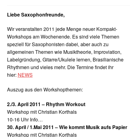
Impressum
Liebe Saxophonfreunde,
Impro Basic – Download PDF + mp3
Wir veranstalten 2011 jede Menge neuer Kompakt-
Workshops am Wochenende. Es sind viele Themen
INFOS
speziell für Saxophonisten dabei, aber auch zu
allgemeinen Themen wie Musiktheorie, Improviation,
Kooperation/Partner
Labelgründung, Gitarre/Ukulele lernen, Brasilianische
Rhythmen und vieles mehr. Die Termine findet ihr
PREISE
hier:
NEWS
TEAM
Auszug aus den Workshopthemen:
2./3. April 2011 – Rhythm Workout
Test Seite
Workshop mit Christian Korthals
10-16 Uhr Info…
UNTERRICHT
30. April / 1.Mai 2011 – Wie kommt Musik aufs Papier
Workshop mit Christian Korthals