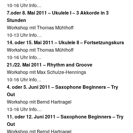
Unterrichtsbedingungen (AGBs)
10-16 Uhr Info…
7.oder 8. Mai 2011 – Ukulele I – 3 Akkorde in 3
WORKSHOP
Stunden
Workshop mit Thomas Mühlhoff
ÜBER UNS
10-13 Uhr Info…
14. oder 15. Mai 2011 – Ukulele II – Fortsetzungskurs
NEWS BLOG
Workshop mit Thomas Mühlhoff
10-16 Uhr Info…
KONTAKT
21./22. Mai 2011 – Rhythm and Groove
Workshop mit Max Schulze-Hennings
10-16 Uhr Info…
4. oder 5. Juni 2011 – Saxophone Beginners – Try
Out
Workshop mit Bernd Hartnagel
13-16 Uhr Info…
11. oder 12. Juni 2011 – Saxophone Beginners – Try
Out
Workshop mit Bernd Hartnagel