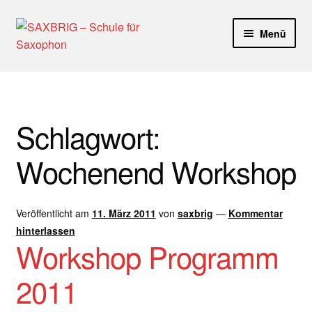
Zur
Zum
Menü
Navigation
Inhalt
springen
springen
Start
40plus
Schlagwort:
Aktuelle Blog Artikel
Wochenend Workshop
ANMELDUNG
Veröffentlicht am
11. März 2011
von
saxbrig
—
Kommentar
Dankeschön – Impro Basic Downloads (Youtube)
hinterlassen
Workshop Programm
Datenschutz
2011
Disclaimer