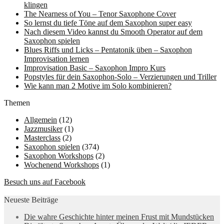
klingen
The Nearness of You – Tenor Saxophone Cover
So lernst du tiefe Töne auf dem Saxophon super easy
Nach diesem Video kannst du Smooth Operator auf dem
Saxophon spielen
Blues Riffs und Licks – Pentatonik üben – Saxophon
Improvisation lernen
Improvisation Basic – Saxophon Impro Kurs
Popstyles für dein Saxophon-Solo – Verzierungen und Triller
Wie kann man 2 Motive im Solo kombinieren?
Themen
Allgemein
(12)
Jazzmusiker
(1)
Masterclass
(2)
Saxophon spielen
(374)
Saxophon Workshops
(2)
Wochenend Workshops
(1)
Besuch uns auf Facebook
Neueste Beiträge
Die wahre Geschichte hinter meinen Frust mit Mundstücken