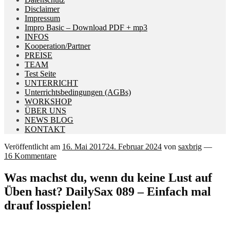
Disclaimer
Impressum
Impro Basic – Download PDF + mp3
INFOS
Kooperation/Partner
PREISE
TEAM
Test Seite
UNTERRICHT
Unterrichtsbedingungen (AGBs)
WORKSHOP
ÜBER UNS
NEWS BLOG
KONTAKT
Veröffentlicht am
16. Mai 2017
24. Februar 2024
von
saxbrig
—
16 Kommentare
Was machst du, wenn du keine Lust auf
Üben hast? DailySax 089 – Einfach mal
drauf losspielen!