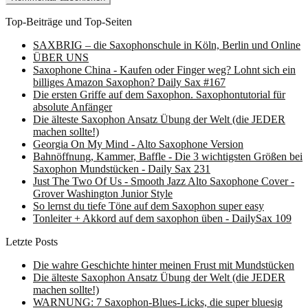
Top-Beiträge und Top-Seiten
SAXBRIG – die Saxophonschule in Köln, Berlin und Online
ÜBER UNS
Saxophone China - Kaufen oder Finger weg? Lohnt sich ein
billiges Amazon Saxophon? Daily Sax #167
Die ersten Griffe auf dem Saxophon. Saxophontutorial für
absolute Anfänger
Die älteste Saxophon Ansatz Übung der Welt (die JEDER
machen sollte!)
Georgia On My Mind - Alto Saxophone Version
Bahnöffnung, Kammer, Baffle - Die 3 wichtigsten Größen bei
Saxophon Mundstücken - Daily Sax 231
Just The Two Of Us - Smooth Jazz Alto Saxophone Cover -
Grover Washington Junior Style
So lernst du tiefe Töne auf dem Saxophon super easy
Tonleiter + Akkord auf dem saxophon üben - DailySax 109
Letzte Posts
Die wahre Geschichte hinter meinen Frust mit Mundstücken
Die älteste Saxophon Ansatz Übung der Welt (die JEDER
machen sollte!)
WARNUNG: 7 Saxophon-Blues-Licks, die super bluesig