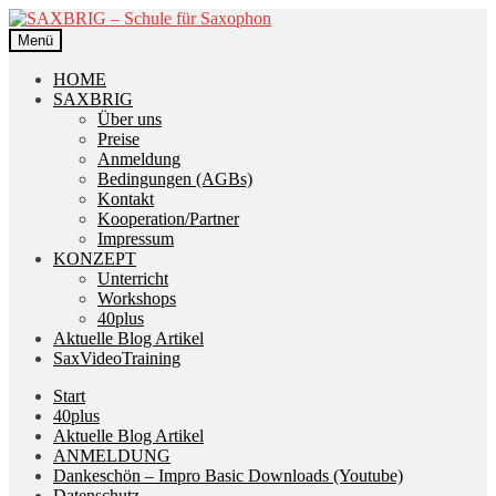
Zur
Zum
Navigation
Inhalt
Menü
springen
springen
HOME
SAXBRIG
Über uns
Preise
Anmeldung
Bedingungen (AGBs)
Kontakt
Kooperation/Partner
Impressum
KONZEPT
Unterricht
Workshops
40plus
Aktuelle Blog Artikel
SaxVideoTraining
Start
40plus
Aktuelle Blog Artikel
ANMELDUNG
Dankeschön – Impro Basic Downloads (Youtube)
Datenschutz