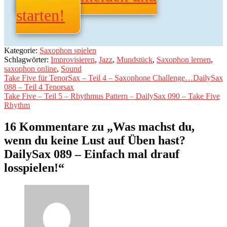
starten!
Kategorie:
Saxophon spielen
Schlagwörter:
Improvisieren
,
Jazz
,
Mundstück
,
Saxophon lernen
,
saxophon online
,
Sound
Beitragsnavigation
Vorheriger
Take Five für TenorSax – Teil 4 – Saxophone Challenge…DailySax
Beitrag:
088 – Teil 4 Tenorsax
Nächster
Take Five – Teil 5 – Rhythmus Pattern – DailySax 090 – Take Five
Beitrag:
Rhythm
16 Kommentare zu „
Was machst du,
wenn du keine Lust auf Üben hast?
DailySax 089 – Einfach mal drauf
losspielen!
“