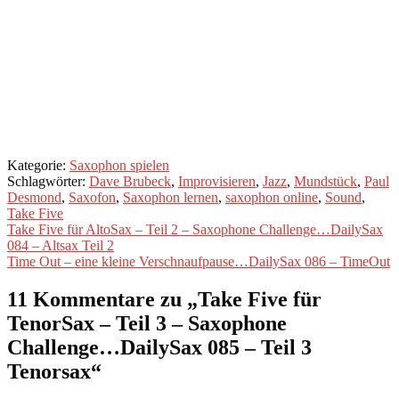
Hm...warum eigentlich
nicht?
Jetzt anmelden und
starten!
Kategorie:
Saxophon spielen
Schlagwörter:
Dave Brubeck
,
Improvisieren
,
Jazz
,
Mundstück
,
Paul
Desmond
,
Saxofon
,
Saxophon lernen
,
saxophon online
,
Sound
,
Take Five
Beitragsnavigation
Vorheriger
Take Five für AltoSax – Teil 2 – Saxophone Challenge…DailySax
Beitrag:
084 – Altsax Teil 2
Nächster
Time Out – eine kleine Verschnaufpause…DailySax 086 – TimeOut
Beitrag:
11 Kommentare zu „
Take Five für
TenorSax – Teil 3 – Saxophone
Challenge…DailySax 085 – Teil 3
Tenorsax
“