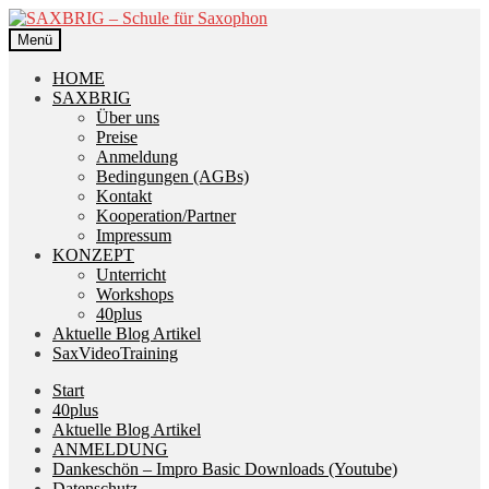
Zur
Zum
Navigation
Inhalt
Menü
springen
springen
HOME
SAXBRIG
Über uns
Preise
Anmeldung
Bedingungen (AGBs)
Kontakt
Kooperation/Partner
Impressum
KONZEPT
Unterricht
Workshops
40plus
Aktuelle Blog Artikel
SaxVideoTraining
Start
40plus
Aktuelle Blog Artikel
ANMELDUNG
Dankeschön – Impro Basic Downloads (Youtube)
Datenschutz