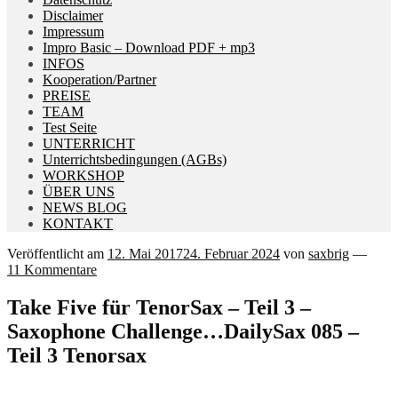
Disclaimer
Impressum
Impro Basic – Download PDF + mp3
INFOS
Kooperation/Partner
PREISE
TEAM
Test Seite
UNTERRICHT
Unterrichtsbedingungen (AGBs)
WORKSHOP
ÜBER UNS
NEWS BLOG
KONTAKT
Veröffentlicht am
12. Mai 2017
24. Februar 2024
von
saxbrig
—
11 Kommentare
Take Five für TenorSax – Teil 3 –
Saxophone Challenge…DailySax 085 –
Teil 3 Tenorsax