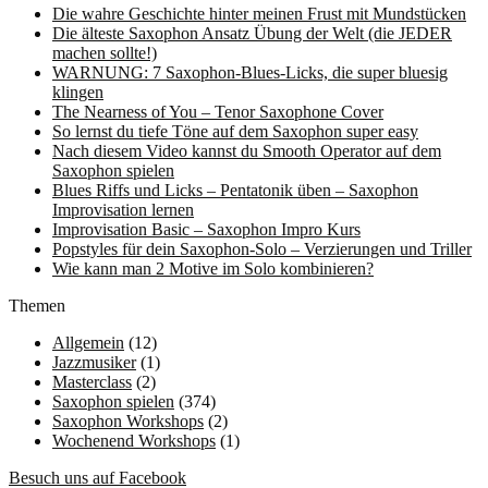
Die wahre Geschichte hinter meinen Frust mit Mundstücken
Die älteste Saxophon Ansatz Übung der Welt (die JEDER
machen sollte!)
WARNUNG: 7 Saxophon-Blues-Licks, die super bluesig
klingen
The Nearness of You – Tenor Saxophone Cover
So lernst du tiefe Töne auf dem Saxophon super easy
Nach diesem Video kannst du Smooth Operator auf dem
Saxophon spielen
Blues Riffs und Licks – Pentatonik üben – Saxophon
Improvisation lernen
Improvisation Basic – Saxophon Impro Kurs
Popstyles für dein Saxophon-Solo – Verzierungen und Triller
Wie kann man 2 Motive im Solo kombinieren?
Themen
Allgemein
(12)
Jazzmusiker
(1)
Masterclass
(2)
Saxophon spielen
(374)
Saxophon Workshops
(2)
Wochenend Workshops
(1)
Besuch uns auf Facebook