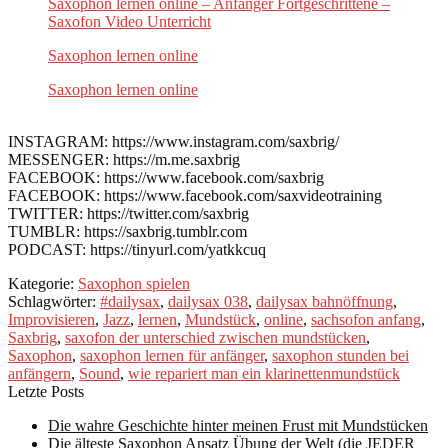
Saxophon lernen online – Anfänger Fortgeschrittene –
Saxofon Video Unterricht
Saxophon lernen online
Saxophon lernen online
INSTAGRAM: https://www.instagram.com/saxbrig/
MESSENGER: https://m.me.saxbrig
FACEBOOK: https://www.facebook.com/saxbrig
FACEBOOK: https://www.facebook.com/saxvideotraining
TWITTER: https://twitter.com/saxbrig
TUMBLR: https://saxbrig.tumblr.com
PODCAST: https://tinyurl.com/yatkkcuq
Kategorie:
Saxophon spielen
Schlagwörter:
#dailysax
,
dailysax 038
,
dailysax bahnöffnung
,
Improvisieren
,
Jazz
,
lernen
,
Mundstück
,
online
,
sachsofon anfang
,
Saxbrig
,
saxofon der unterschied zwischen mundstücken
,
Saxophon
,
saxophon lernen für anfänger
,
saxophon stunden bei
anfängern
,
Sound
,
wie repariert man ein klarinettenmundstück
Letzte Posts
Die wahre Geschichte hinter meinen Frust mit Mundstücken
Die älteste Saxophon Ansatz Übung der Welt (die JEDER