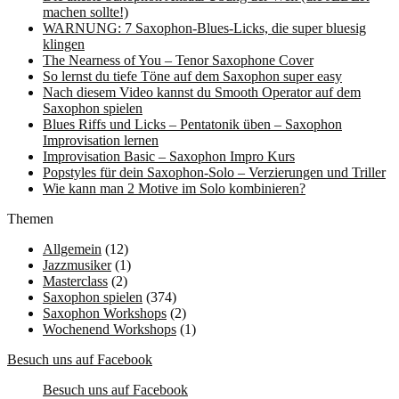
machen sollte!)
WARNUNG: 7 Saxophon-Blues-Licks, die super bluesig
klingen
The Nearness of You – Tenor Saxophone Cover
So lernst du tiefe Töne auf dem Saxophon super easy
Nach diesem Video kannst du Smooth Operator auf dem
Saxophon spielen
Blues Riffs und Licks – Pentatonik üben – Saxophon
Improvisation lernen
Improvisation Basic – Saxophon Impro Kurs
Popstyles für dein Saxophon-Solo – Verzierungen und Triller
Wie kann man 2 Motive im Solo kombinieren?
Themen
Allgemein
(12)
Jazzmusiker
(1)
Masterclass
(2)
Saxophon spielen
(374)
Saxophon Workshops
(2)
Wochenend Workshops
(1)
Besuch uns auf Facebook
Besuch uns auf Facebook