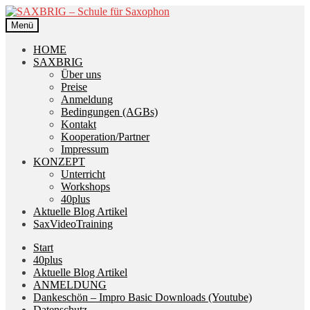
Zur
Zum
Navigation
Inhalt
Menü
springen
springen
HOME
SAXBRIG
Über uns
Preise
Anmeldung
Bedingungen (AGBs)
Kontakt
Kooperation/Partner
Impressum
KONZEPT
Unterricht
Workshops
40plus
Aktuelle Blog Artikel
SaxVideoTraining
Start
40plus
Aktuelle Blog Artikel
ANMELDUNG
Dankeschön – Impro Basic Downloads (Youtube)
Datenschutz