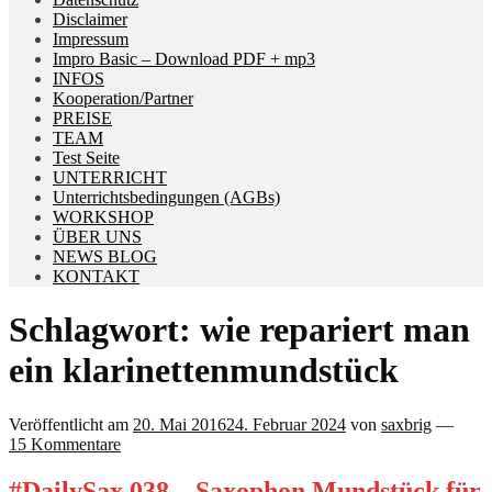
Disclaimer
Impressum
Impro Basic – Download PDF + mp3
INFOS
Kooperation/Partner
PREISE
TEAM
Test Seite
UNTERRICHT
Unterrichtsbedingungen (AGBs)
WORKSHOP
ÜBER UNS
NEWS BLOG
KONTAKT
Schlagwort:
wie repariert man
ein klarinettenmundstück
Veröffentlicht am
20. Mai 2016
24. Februar 2024
von
saxbrig
—
15 Kommentare
#DailySax 038 – Saxophon Mundstück für