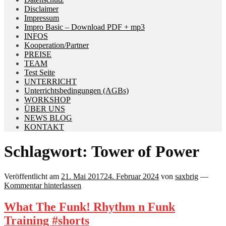
Disclaimer
Impressum
Impro Basic – Download PDF + mp3
INFOS
Kooperation/Partner
PREISE
TEAM
Test Seite
UNTERRICHT
Unterrichtsbedingungen (AGBs)
WORKSHOP
ÜBER UNS
NEWS BLOG
KONTAKT
Schlagwort:
Tower of Power
Veröffentlicht am
21. Mai 2017
24. Februar 2024
von
saxbrig
—
Kommentar hinterlassen
What The Funk! Rhythm n Funk
Training #shorts