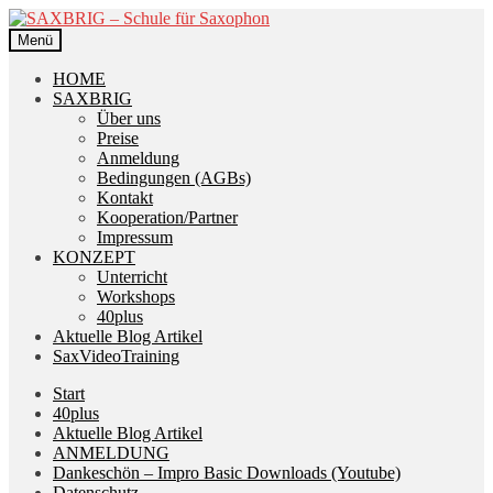
Zur
Zum
Navigation
Inhalt
Menü
springen
springen
HOME
SAXBRIG
Über uns
Preise
Anmeldung
Bedingungen (AGBs)
Kontakt
Kooperation/Partner
Impressum
KONZEPT
Unterricht
Workshops
40plus
Aktuelle Blog Artikel
SaxVideoTraining
Start
40plus
Aktuelle Blog Artikel
ANMELDUNG
Dankeschön – Impro Basic Downloads (Youtube)
Datenschutz