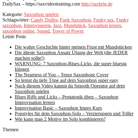
DailySax – https://saxvideotraining.com
http://saxbrig.de
Kategorie:
Saxophon spielen
Schlagwörter:
Candy Dulfer
,
Funk Saxophon
,
Funky sax
,
Funky
saxophon
,
Improvisieren
,
Jazz
,
Mundstück
,
Saxophon lernen
,
saxophon online
,
Sound
,
Tower of Power
Letzte Posts
Die wahre Geschichte hinter meinen Frust mit Mundstücken
Die älteste Saxophon Ansatz Übung der Welt (die JEDER
machen sollte!)
WARNUNG: 7 Saxophon-Blues-Licks, die super bluesig
klingen
The Nearness of You – Tenor Saxophone Cover
So lernst du tiefe Töne auf dem Saxophon super easy
Nach diesem Video kannst du Smooth Operator auf dem
Saxophon spielen
Blues Riffs und Licks – Pentatonik üben – Saxophon
Improvisation lernen
Improvisation Basic – Saxophon Impro Kurs
Popstyles für dein Saxophon-Solo – Verzierungen und Triller
Wie kann man 2 Motive im Solo kombinieren?
Themen