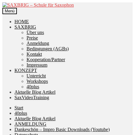
Zur
Zum
Navigation
Inhalt
Menü
springen
springen
HOME
SAXBRIG
Über uns
Preise
Anmeldung
Bedingungen (AGBs)
Kontakt
Kooperation/Partner
Impressum
KONZEPT
Unterricht
Workshops
40plus
Aktuelle Blog Artikel
SaxVideoTraining
Start
40plus
Aktuelle Blog Artikel
ANMELDUNG
Dankeschön – Impro Basic Downloads (Youtube)
Datenschutz