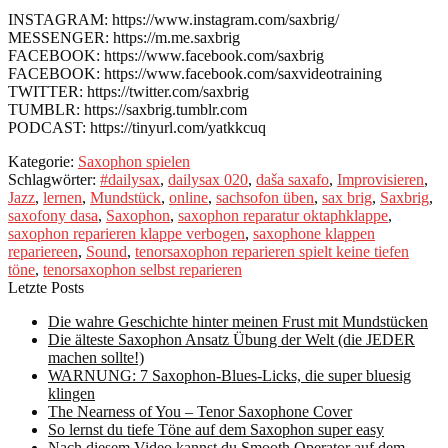
INSTAGRAM: https://www.instagram.com/saxbrig/
MESSENGER: https://m.me.saxbrig
FACEBOOK: https://www.facebook.com/saxbrig
FACEBOOK: https://www.facebook.com/saxvideotraining
TWITTER: https://twitter.com/saxbrig
TUMBLR: https://saxbrig.tumblr.com
PODCAST: https://tinyurl.com/yatkkcuq
Kategorie:
Saxophon spielen
Schlagwörter:
#dailysax
,
dailysax 020
,
daša saxafo
,
Improvisieren
,
Jazz
,
lernen
,
Mundstück
,
online
,
sachsofon üben
,
sax brig
,
Saxbrig
,
saxofony dasa
,
Saxophon
,
saxophon reparatur oktaphklappe
,
saxophon reparieren klappe verbogen
,
saxophone klappen
repariereen
,
Sound
,
tenorsaxophon reparieren spielt keine tiefen
töne
,
tenorsaxophon selbst reparieren
Letzte Posts
Die wahre Geschichte hinter meinen Frust mit Mundstücken
Die älteste Saxophon Ansatz Übung der Welt (die JEDER
machen sollte!)
WARNUNG: 7 Saxophon-Blues-Licks, die super bluesig
klingen
The Nearness of You – Tenor Saxophone Cover
So lernst du tiefe Töne auf dem Saxophon super easy
Nach diesem Video kannst du Smooth Operator auf dem