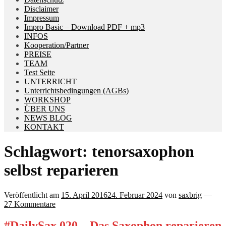
Disclaimer
Impressum
Impro Basic – Download PDF + mp3
INFOS
Kooperation/Partner
PREISE
TEAM
Test Seite
UNTERRICHT
Unterrichtsbedingungen (AGBs)
WORKSHOP
ÜBER UNS
NEWS BLOG
KONTAKT
Schlagwort:
tenorsaxophon
selbst reparieren
Veröffentlicht am
15. April 2016
24. Februar 2024
von
saxbrig
—
27 Kommentare
#DailySax 020 – Das Saxophon reparieren